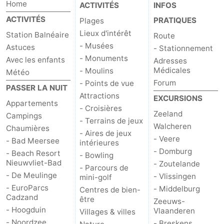
Home
ACTIVITÉS
INFOS
ACTIVITÉS
PRATIQUES
Plages
Lieux d'intérêt
Station Balnéaire
Route
- Musées
Astuces
- Stationnement
- Monuments
Avec les enfants
Adresses
Médicales
- Moulins
Météo
Forum
- Points de vue
PASSER LA NUIT
Attractions
EXCURSIONS
Appartements
- Croisières
Zeeland
Campings
- Terrains de jeux
Walcheren
Chaumières
- Aires de jeux
- Veere
- Bad Meersee
intérieures
- Domburg
- Beach Resort
- Bowling
Nieuwvliet-Bad
- Zoutelande
- Parcours de
- De Meulinge
- Vlissingen
mini-golf
- EuroParcs
- Middelburg
Centres de bien-
Cadzand
être
Zeeuws-
- Hoogduin
Vlaanderen
Villages & villes
- Noordzee
- Breskens