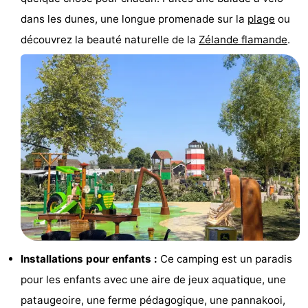
dans les dunes, une longue promenade sur la
plage
ou
-
découvrez la beauté naturelle de la
Zélande flamande
.
Piscines
-
Équitation
-
Terrains
-
de
Surfen
-
golf
Peche
-
Sportive
Equitation
Observation
des
Glossopètre
Installations pour enfants :
Ce camping est un paradis
phoques
Boire
pour les enfants avec une aire de jeux aquatique, une
et
Événements
pataugeoire, une ferme pédagogique, une pannakooi,