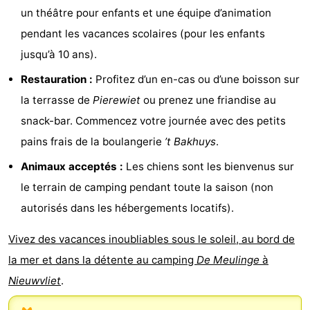
un théâtre pour enfants et une équipe d’animation
manger
Pratiques
pendant les vacances scolaires (pour les enfants
Forum
jusqu’à 10 ans).
Restauration :
Profitez d’un en-cas ou d’une boisson sur
Route
la terrasse de
Pierewiet
ou prenez une friandise au
-
snack-bar. Commencez votre journée avec des petits
pains frais de la boulangerie
’t Bakhuys
.
Stationnement
Adresses
Animaux acceptés :
Les chiens sont les bienvenus sur
Médicales
Région
le terrain de camping pendant toute la saison (non
autorisés dans les hébergements locatifs).
Zeeland
Vivez des vacances inoubliables sous le soleil, au bord de
Walcheren
la mer et dans la détente au camping
De Meulinge
à
-
Nieuwvliet
.
Veere
-