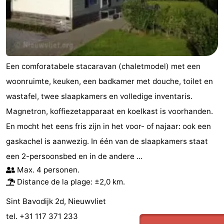
Het
Occidentale
-
Zwin
Bruges
-
Gand
La
Een comforatabele stacaravan (chaletmodel) met een
woonruimte, keuken, een badkamer met douche, toilet en
côte
-
wastafel, twee slaapkamers en volledige inventaris.
Knokke-
-
Magnetron, koffiezetapparaat en koelkast is voorhanden.
En mocht het eens fris zijn in het voor- of najaar: ook een
Heist
Zeebrugge
-
gaskachel is aanwezig. In één van de slaapkamers staat
Blankenberge
-
een 2-persoonsbed en in de andere ...
Max. 4 personen.
Wenduine
Météo
Distance de la plage: ±2,0 km.
Contact
Sint Bavodijk 2d, Nieuwvliet
tel. +31 117 371 233