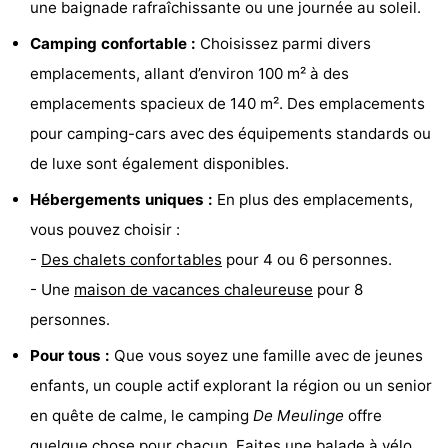
une baignade rafraîchissante ou une journée au soleil.
Points
Attractions
Camping confortable :
Choisissez parmi divers
de
-
emplacements, allant d’environ 100 m² à des
emplacements spacieux de 140 m². Des emplacements
vue
Croisières
-
pour camping-cars avec des équipements standards ou
Terrains
-
de luxe sont également disponibles.
Hébergements uniques :
En plus des emplacements,
de
Aires
-
vous pouvez choisir :
jeux
de
Bowling
-
-
Des chalets confortables
pour 4 ou 6 personnes.
- Une
maison de vacances chaleureuse
pour 8
jeux
Parcours
Centres
personnes.
intérieures
de
de
Villages
Pour tous :
Que vous soyez une famille avec de jeunes
enfants, un couple actif explorant la région ou un senior
mini-
bien-
&
Nature
en quête de calme, le camping
De Meulinge
offre
golf
être
villes
Sports
quelque chose pour chacun. Faites une balade à vélo