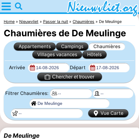
Home
Nieuwvliet
Home
Nieuwvliet
Passer la nuit
Chaumières
De Meulinge
Chaumières de De Meulinge
Astuces
Appartements
Campings
Chaumières
Avec
Villages vacances
Hôtels
les
Passer
Arrivée
Départ
enfants
la
Appartements
Chercher et trouver
nuit
Campings
Filtrer Chaumières:
Chaumières
Vue Carte
-
Bad
-
De Meulinge