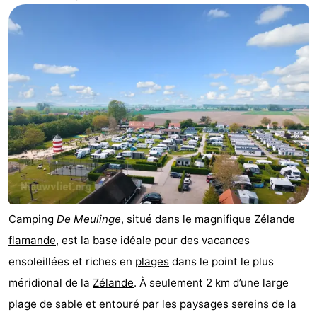
Meersee
Beach
-
Resort
De
-
Nieuwvliet-
Meulinge
EuroParcs
-
Bad
Cadzand
Hoogduin
-
Noordzee
-
Résidence
Resort
-
Cadzand-
Nieuwvliet-
Schoneveld
-
Camping
De Meulinge
, situé dans le magnifique
Zélande
flamande
, est la base idéale pour des vacances
Bad
Bad
Strand
-
ensoleillées et riches en
plages
dans le point le plus
Resort
Waterdunen
-
méridional de la
Zélande
. À seulement 2 km d’une large
plage de sable
et entouré par les paysages sereins de la
Nieuwvliet-
Zeebad
-