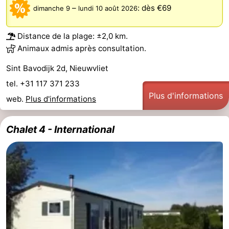
–
:
dès €69
dimanche 9
lundi 10 août 2026
Domburg
-
Distance de la plage: ±2,0 km.
Zoutelande
-
Animaux admis après consultation.
Vlissingen
-
Sint Bavodijk 2d, Nieuwvliet
tel. +31 117 371 233
Middelburg
Zeeuws-
Plus d'informations
web.
Plus d'informations
Vlaanderen
-
Chalet 4 - International
Breskens
-
Sluis
-
Cadzand
-
Retranchement
-
Nature
Flandre-