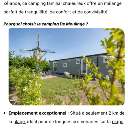
Zélande, ce camping familial chaleureux offre un mélange
Bad
Zonneweelde
-
parfait de tranquillité, de confort et de convivialité.
Zwinhoeve
Hôtels
Pourquoi choisir le camping
De Meulinge
?
Last
minutes
Plages
Voir
et
Lieux
faire
d'intérêt
-
Musées
-
Monuments
-
Emplacement exceptionnel :
Situé à seulement 2 km de
la
plage
, idéal pour de longues promenades sur la
plage
,
Moulins
-