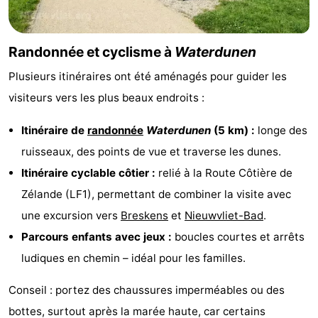
-
Randonnée et cyclisme à
Waterdunen
Piscines
-
Plusieurs itinéraires ont été aménagés pour guider les
Équitation
-
visiteurs vers les plus beaux endroits :
Terrains
-
Itinéraire de
randonnée
Waterdunen
(5 km) :
longe des
de
Surfen
-
ruisseaux, des points de vue et traverse les dunes.
Itinéraire cyclable côtier :
relié à la Route Côtière de
golf
Peche
-
Zélande (LF1), permettant de combiner la visite avec
Sportive
Equitation
Observation
une excursion vers
Breskens
et
Nieuwvliet-Bad
.
Parcours enfants avec jeux :
boucles courtes et arrêts
des
Glossopètre
ludiques en chemin – idéal pour les familles.
phoques
Boire
Conseil : portez des chaussures imperméables ou des
et
Événements
bottes, surtout après la marée haute, car certains