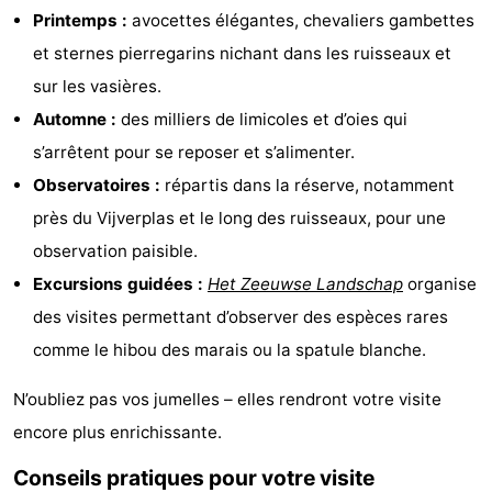
Printemps :
avocettes élégantes, chevaliers gambettes
Domburg
-
et sternes pierregarins nichant dans les ruisseaux et
sur les vasières.
Zoutelande
-
Automne :
des milliers de limicoles et d’oies qui
Vlissingen
-
s’arrêtent pour se reposer et s’alimenter.
Observatoires :
répartis dans la réserve, notamment
Middelburg
Zeeuws-
près du Vijverplas et le long des ruisseaux, pour une
Vlaanderen
-
observation paisible.
Excursions guidées :
Het Zeeuwse Landschap
organise
Breskens
-
des visites permettant d’observer des espèces rares
Sluis
-
comme le hibou des marais ou la spatule blanche.
Cadzand
-
N’oubliez pas vos jumelles – elles rendront votre visite
encore plus enrichissante.
Retranchement
-
Conseils pratiques pour votre visite
Nature
Flandre-