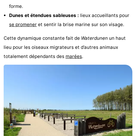
forme.
Points
Attractions
Dunes et étendues sableuses :
lieux accueillants pour
de
-
se promener
et sentir la brise marine sur son visage.
vue
Croisières
-
Cette dynamique constante fait de
Waterdunen
un haut
lieu pour les oiseaux migrateurs et d’autres animaux
Terrains
-
totalement dépendants des
marées
.
de
Aires
-
jeux
de
Bowling
-
jeux
Parcours
Centres
intérieures
de
de
Villages
mini-
bien-
&
Nature
golf
être
villes
Sports