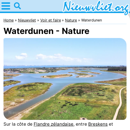
Home
Nieuwvliet
Home
Nieuwvliet
Voir et faire
Nature
Waterdunen
Waterdunen - Nature
Astuces
Avec
les
Passer
enfants
la
Appartements
nuit
Campings
Chaumières
-
Bad
-
Sur la côte de
Flandre zélandaise
, entre
Breskens
et