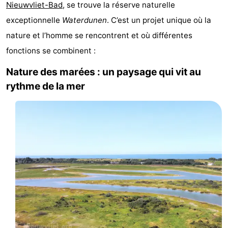
Nieuwvliet-Bad
, se trouve la réserve naturelle
Meersee
Beach
-
exceptionnelle
Waterdunen
. C’est un projet unique où la
Resort
De
-
nature et l’homme se rencontrent et où différentes
fonctions se combinent :
Nieuwvliet-
Meulinge
EuroParcs
-
Nature des marées : un paysage qui vit au
Bad
Cadzand
Hoogduin
-
rythme de la mer
Noordzee
-
Résidence
Resort
-
Cadzand-
Nieuwvliet-
Schoneveld
-
Bad
Bad
Strand
-
Resort
Waterdunen
-
Nieuwvliet-
Zeebad
-