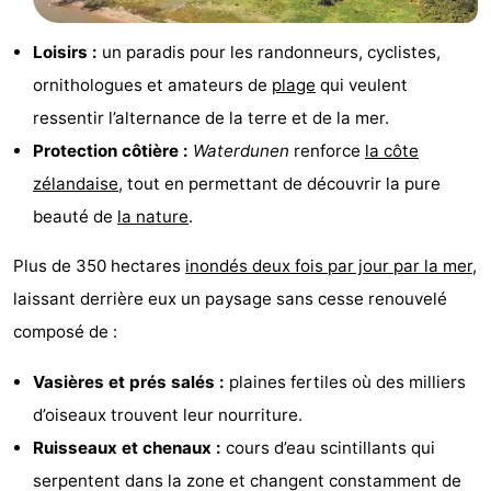
Bad
Zonneweelde
-
Loisirs :
un paradis pour les randonneurs, cyclistes,
Zwinhoeve
Hôtels
ornithologues et amateurs de
plage
qui veulent
ressentir l’alternance de la terre et de la mer.
Last
Protection côtière :
Waterdunen
renforce
la côte
minutes
Plages
zélandaise
, tout en permettant de découvrir la pure
beauté de
la nature
.
Voir
Plus de 350 hectares
inondés deux fois par jour par la mer
,
et
Lieux
laissant derrière eux un paysage sans cesse renouvelé
faire
d'intérêt
-
composé de :
Musées
-
Vasières et prés salés :
plaines fertiles où des milliers
d’oiseaux trouvent leur nourriture.
Monuments
-
Ruisseaux et chenaux :
cours d’eau scintillants qui
Moulins
-
serpentent dans la zone et changent constamment de