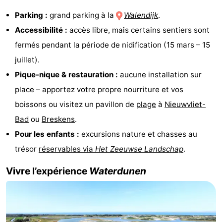
Parking :
grand parking à la
Walendijk
.
Het
Occidentale
-
Accessibilité :
accès libre, mais certains sentiers sont
Zwin
Bruges
-
fermés pendant la période de nidification (15 mars – 15
juillet).
Gand
La
Pique-nique & restauration :
aucune installation sur
côte
-
place – apportez votre propre nourriture et vos
boissons ou visitez un pavillon de
plage
à
Nieuwvliet-
Knokke-
-
Bad
ou
Breskens
.
Heist
Zeebrugge
-
Pour les enfants :
excursions nature et chasses au
trésor
réservables via
Het Zeeuwse Landschap
.
Blankenberge
-
Vivre l’expérience
Waterdunen
Wenduine
Météo
Contact