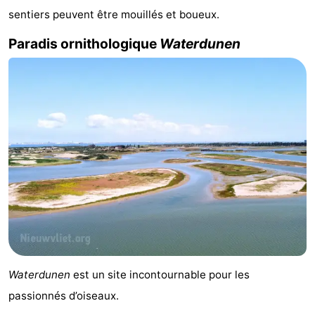
sentiers peuvent être mouillés et boueux.
manger
Pratiques
Paradis ornithologique
Waterdunen
Forum
Route
-
Stationnement
Adresses
Médicales
Région
Zeeland
Walcheren
Waterdunen
est un site incontournable pour les
-
passionnés d’oiseaux.
Veere
-