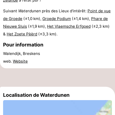
Zélande
à l’état pur !
Suivant
Waterdunen
près des Lieux d'intérêt:
Point de vue
de Groede
(±1,0 km),
Groede Podium
(±1,4 km),
Phare de
Nieuwe Sluis
(±1,9 km),
Het Vlaemsche Erfgoed
(±2,3 km)
&
Het Zoete Pèèrd
(±3,3 km).
Pour information
Walendijk, Breskens
web.
Website
Localisation de Waterdunen