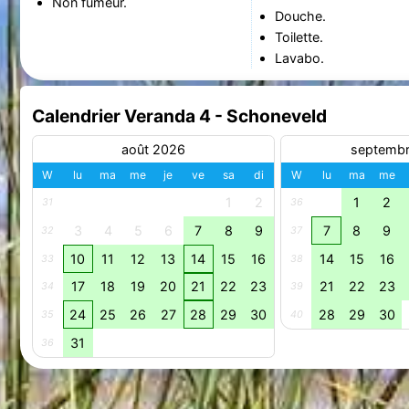
Non fumeur.
Douche.
Toilette.
Lavabo.
Calendrier Veranda 4 - Schoneveld
août 2026
septemb
W
lu
ma
me
je
ve
sa
di
W
lu
ma
me
1
2
1
2
31
36
3
4
5
6
7
8
9
7
8
9
32
37
10
11
12
13
14
15
16
14
15
16
33
38
17
18
19
20
21
22
23
21
22
23
34
39
24
25
26
27
28
29
30
28
29
30
35
40
31
36