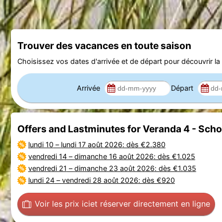
Trouver des vacances en toute saison
Choisissez vos dates d'arrivée et de départ pour découvrir la d
Arrivée
Départ
Offers and Lastminutes for Veranda 4 - Sch
lundi 10
–
lundi 17 août 2026
: dès €2.380
vendredi 14
–
dimanche 16 août 2026
: dès €1.025
vendredi 21
–
dimanche 23 août 2026
: dès €1.035
lundi 24
–
vendredi 28 août 2026
: dès €920
Voir les prix ici
et réserver directement en ligne