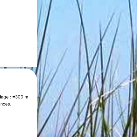
lage :
±300 m.
ances.