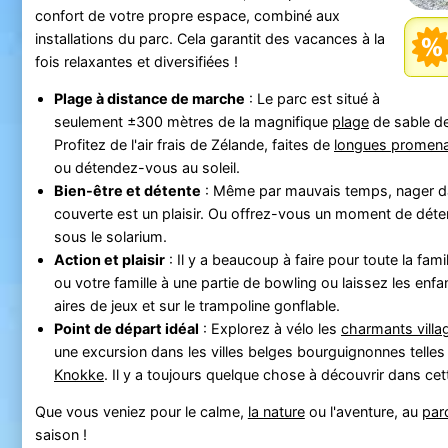
confort de votre propre espace, combiné aux
installations du parc. Cela garantit des vacances à la
fois relaxantes et diversifiées !
Plage à distance de marche
: Le parc est situé à
seulement ±300 mètres de la magnifique
plage
de sable de
Profitez de l'air frais de Zélande, faites de
longues promen
ou détendez-vous au soleil.
Bien-être et détente
: Même par mauvais temps, nager da
couverte est un plaisir. Ou offrez-vous un moment de déte
sous le solarium.
Action et plaisir
: Il y a beaucoup à faire pour toute la fami
ou votre famille à une partie de bowling ou laissez les enfa
aires de jeux et sur le trampoline gonflable.
Point de départ idéal
: Explorez à vélo les
charmants villa
une excursion dans les villes belges bourguignonnes telle
Knokke
. Il y a toujours quelque chose à découvrir dans cet
Que vous veniez pour le calme,
la nature
ou l'aventure, au
par
saison !