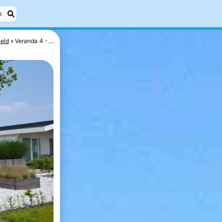
o
eld
Veranda 4 - ...