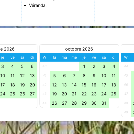
Véranda.
re 2026
octobre 2026
je
ve
sa
di
W
lu
ma
me
je
ve
sa
di
W
3
4
5
6
1
2
3
4
40
44
10
11
12
13
5
6
7
8
9
10
11
41
45
17
18
19
20
12
13
14
15
16
17
18
42
46
24
25
26
27
19
20
21
22
23
24
25
43
47
26
27
28
29
30
31
44
48
49