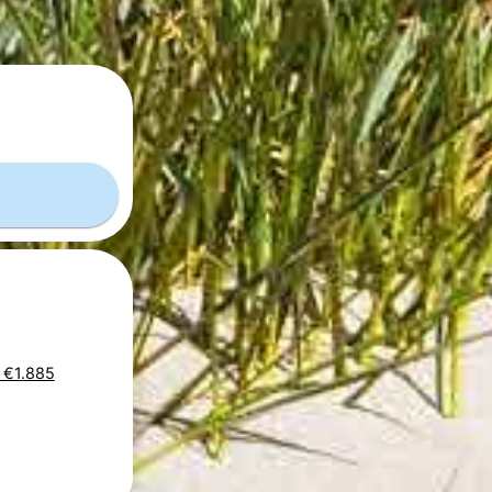
s €1.885