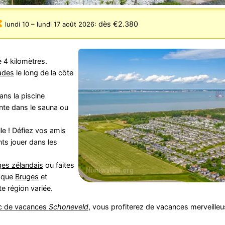
dès €2.380
lundi 10
–
lundi 17 août 2026
:
 4 kilomètres.
ades
le long de la côte
ns la piscine
nte dans le sauna ou
lle ! Défiez vos amis
nts jouer dans les
ges zélandais
ou faites
s que
Bruges
et
te région variée.
c de vacances
Schoneveld
, vous profiterez de vacances merveilleu