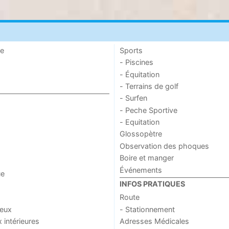
de
Sports
- Piscines
- Équitation
- Terrains de golf
- Surfen
- Peche Sportive
- Equitation
Glossopètre
Observation des phoques
Boire et manger
Événements
ue
INFOS PRATIQUES
Route
jeux
- Stationnement
x intérieures
Adresses Médicales