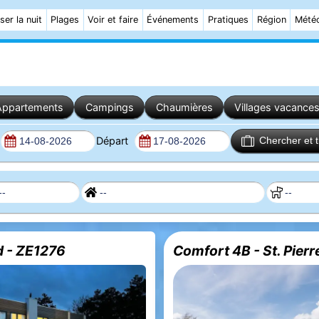
ser la nuit
Plages
Voir et faire
Événements
Pratiques
Région
Mété
Appartements
Campings
Chaumières
Villages vacance
Départ
Chercher et 
d - ZE1276
Comfort 4B - St. Pierr