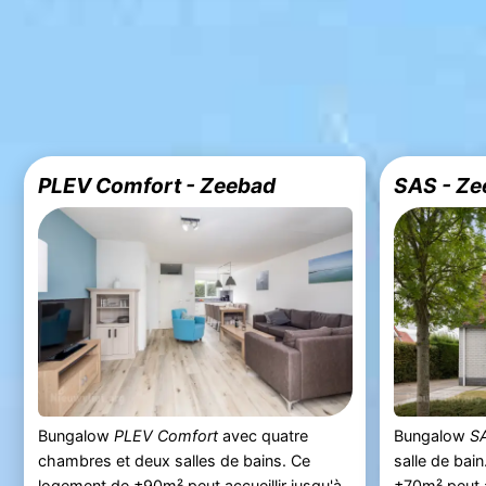
PLEV Comfort - Zeebad
SAS - Ze
Bungalow
PLEV Comfort
avec quatre
Bungalow
S
chambres et deux salles de bains. Ce
salle de bai
logement de ±90m² peut accueillir jusqu'à
±70m² peut a