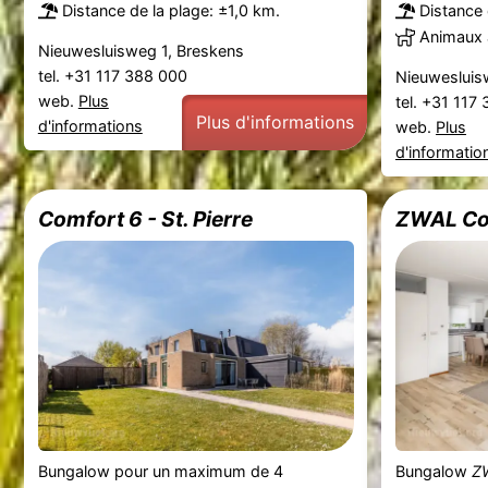
Distance de la plage: ±1,0 km.
Distance 
Animaux 
Nieuwesluisweg 1, Breskens
tel. +31 117 388 000
Nieuwesluis
web.
Plus
tel. +31 117
Plus d'informations
d'informations
web.
Plus
d'informatio
Comfort 6 - St. Pierre
ZWAL Co
Bungalow pour un maximum de 4
Bungalow
Z