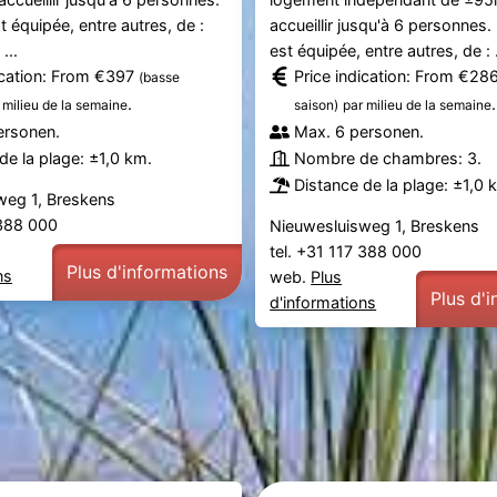
t équipée, entre autres, de :
accueillir jusqu'à 6 personnes.
...
est équipée, entre autres, de : .
ication: From €397
Price indication: From €28
(basse
.
.
 milieu de la semaine
saison)
par milieu de la semaine
ersonen.
Max. 6 personen.
de la plage: ±1,0 km.
Nombre de chambres: 3.
Distance de la plage: ±1,0 
weg 1, Breskens
 388 000
Nieuwesluisweg 1, Breskens
tel. +31 117 388 000
Plus d'informations
ns
web.
Plus
Plus d'
d'informations