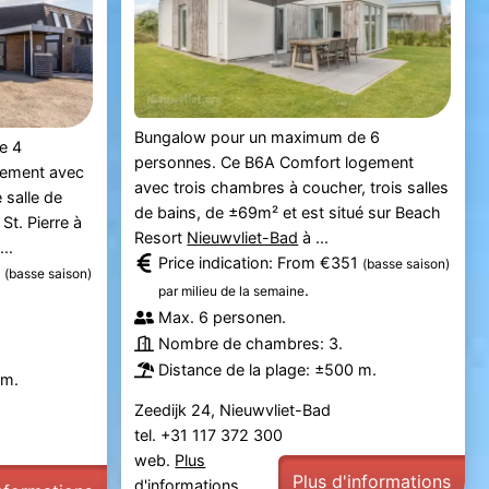
Bungalow pour un maximum de 6
e 4
personnes. Ce B6A Comfort logement
gement avec
avec trois chambres à coucher, trois salles
 salle de
de bains, de ±69m² et est situé sur Beach
St. Pierre à
Resort
Nieuwvliet-Bad
à ...
...
Price indication: From €351
(basse saison)
3
(basse saison)
.
par milieu de la semaine
Max. 6 personen.
Nombre de chambres: 3.
Distance de la plage: ±500 m.
km.
Zeedijk 24, Nieuwvliet-Bad
tel. +31 117 372 300
web.
Plus
Plus d'informations
d'informations