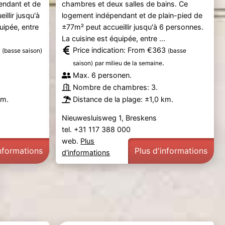
endant et de
chambres et deux salles de bains. Ce
llir jusqu'à
logement indépendant et de plain-pied de
uipée, entre
±77m² peut accueillir jusqu'à 6 personnes.
La cuisine est équipée, entre ...
9
Price indication: From €363
(basse saison)
(basse
.
saison)
par milieu de la semaine
Max. 6 personen.
Nombre de chambres: 3.
km.
Distance de la plage: ±1,0 km.
Nieuwesluisweg 1, Breskens
tel. +31 117 388 000
web.
Plus
informations
Plus d'informations
d'informations