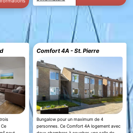
informations
ad
Comfort 4A - St. Pierre
trois
Bungalow pour un maximum de 4
. Ce
personnes. Ce Comfort 4A logement avec
m² peut
deux chambres à coucher, une salle de