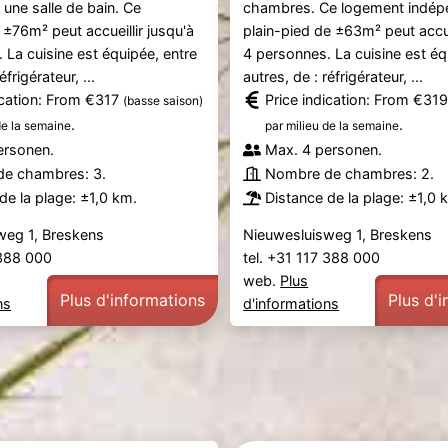
une salle de bain. Ce
chambres. Ce logement indép
±76m² peut accueillir jusqu'à
plain-pied de ±63m² peut accuei
 La cuisine est équipée, entre
4 personnes. La cuisine est éq
éfrigérateur, ...
autres, de : réfrigérateur, ...
ication: From €317
Price indication: From €31
(basse saison)
.
.
de la semaine
par milieu de la semaine
ersonen.
Max. 4 personen.
e chambres: 3.
Nombre de chambres: 2.
de la plage: ±1,0 km.
Distance de la plage: ±1,0 
weg 1, Breskens
Nieuwesluisweg 1, Breskens
 388 000
tel. +31 117 388 000
web.
Plus
Plus d'informations
Plus d'
ns
d'informations