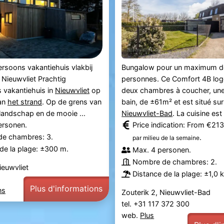
rsoons vakantiehuis vlakbij
Bungalow pour un maximum d
 Nieuwvliet Prachtig
personnes. Ce Comfort 4B lo
 vakantiehuis in
Nieuwvliet
op
deux chambres à coucher, une
an
het strand
. Op de grens van
bain, de ±61m² et est situé sur 
landschap en de mooie ...
Nieuwvliet-Bad
. La cuisine est 
ersonen.
Price indication: From €21
e chambres: 3.
.
par milieu de la semaine
de la plage: ±300 m.
Max. 4 personen.
Nombre de chambres: 2.
ieuwvliet
Distance de la plage: ±1,0 
Plus d'informations
ns
Zouterik 2, Nieuwvliet-Bad
tel. +31 117 372 300
web.
Plus