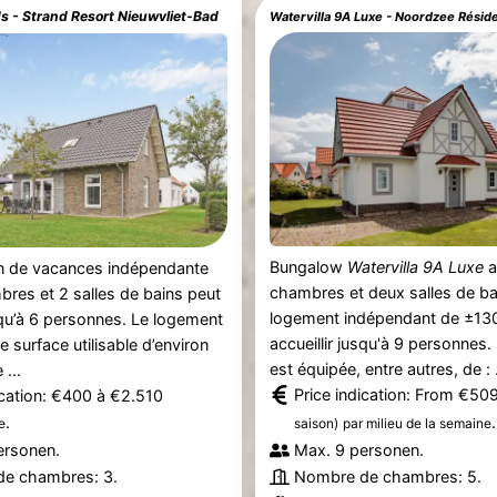
s - Strand Resort Nieuwvliet-Bad
Bungalow
Watervilla 9A Luxe
a
n de vacances indépendante
chambres et deux salles de ba
res et 2 salles de bains peut
logement indépendant de ±13
usqu’à 6 personnes. Le logement
accueillir jusqu'à 9 personnes.
 surface utilisable d’environ
est équipée, entre autres, de : .
...
Price indication: From €50
ication: €400 à €2.510
.
.
e
saison)
par milieu de la semaine
ersonen.
Max. 9 personen.
e chambres: 3.
Nombre de chambres: 5.