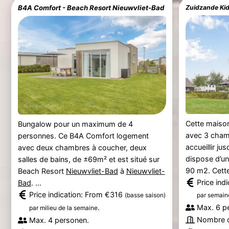
B4A Comfort - Beach Resort Nieuwvliet-Bad
Zuidzande Kid
Cette maiso
Bungalow pour un maximum de 4
avec 3 chamb
personnes. Ce B4A Comfort logement
accueillir j
avec deux chambres à coucher, deux
dispose d’une
salles de bains, de ±69m² et est situé sur
90 m2. Cette 
Beach Resort
Nieuwvliet-Bad
à
Nieuwvliet-
Price ind
Bad
. ...
Price indication: From €316
(basse saison)
par semain
.
Max. 6 p
par milieu de la semaine
Nombre d
Max. 4 personen.