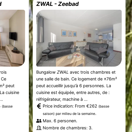
d
ZWAL - Zeebad
rois
Bungalow
ZWAL
avec trois chambres et
. Ce
une salle de bain. Ce logement de ±76m²
m² peut
peut accueillir jusqu'à 6 personnes. La
 La cuisine
cuisine est équipée, entre autres, de :
..
réfrigérateur, machine à ...
4
Price indication: From €262
(basse
(basse
.
saison)
par milieu de la semaine
Max. 6 personen.
Nombre de chambres: 3.