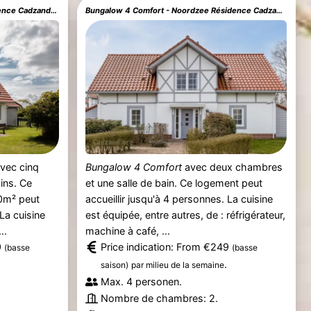
Watervilla 9A Luxe - Noordzee Résidence Cadzand-Bad
Bungalow 4 Comfort - Noordzee Résidence Cadzand-Bad
vec cinq
Bungalow 4 Comfort
avec deux chambres
ins. Ce
et une salle de bain. Ce logement peut
0m² peut
accueillir jusqu'à 4 personnes. La cuisine
 La cuisine
est équipée, entre autres, de : réfrigérateur,
..
machine à café, ...
9
Price indication: From €249
(basse
(basse
.
saison)
par milieu de la semaine
Max. 4 personen.
Nombre de chambres: 2.