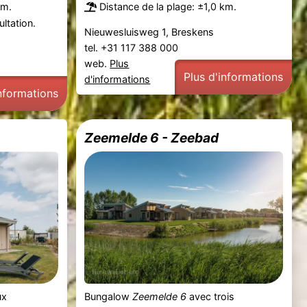
km.
Distance de la plage: ±1,0 km.
ltation.
Nieuwesluisweg 1, Breskens
tel. +31 117 388 000
web.
Plus
Plus d'informations
d'informations
informations
Zeemelde 6 - Zeebad
ux
Bungalow
Zeemelde 6
avec trois