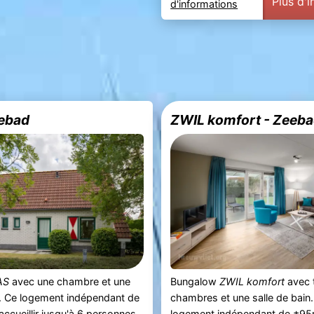
Plus d'
d'informations
ebad
ZWIL komfort - Zeeb
AS
avec une chambre et une
Bungalow
ZWIL komfort
avec 
n. Ce logement indépendant de
chambres et une salle de bain
ccueillir jusqu'à 6 personnes.
logement indépendant de ±95