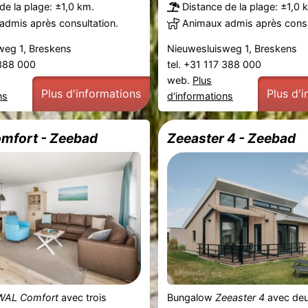
de la plage: ±1,0 km.
Distance de la plage: ±1,0 
admis après consultation.
Animaux admis après consu
weg 1, Breskens
Nieuwesluisweg 1, Breskens
 388 000
tel. +31 117 388 000
web.
Plus
Plus d'informations
Plus d'
ns
d'informations
mfort - Zeebad
Zeeaster 4 - Zeebad
WAL Comfort
avec trois
Bungalow
Zeeaster 4
avec de