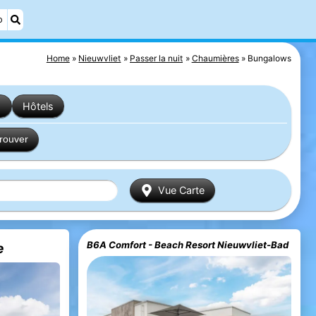
o
Home
Nieuwvliet
Passer la nuit
Chaumières
Bungalows
s
Hôtels
trouver
Vue Carte
B6A Comfort - Beach Resort Nieuwvliet-Bad
e