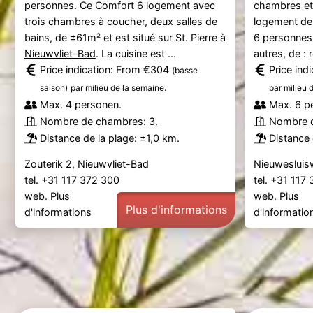
personnes. Ce Comfort 6 logement avec
chambres et 
trois chambres à coucher, deux salles de
logement de 
bains, de ±61m² et est situé sur St. Pierre à
6 personnes.
Nieuwvliet-Bad
. La cuisine est ...
autres, de : r
Price indication: From €304
Price ind
(basse
.
saison)
par milieu de la semaine
par milieu 
Max. 4 personen.
Max. 6 p
Nombre de chambres: 3.
Nombre d
Distance de la plage: ±1,0 km.
Distance 
Zouterik 2, Nieuwvliet-Bad
Nieuwesluis
tel. +31 117 372 300
tel. +31 117
web.
Plus
web.
Plus
Plus d'informations
d'informations
d'informatio