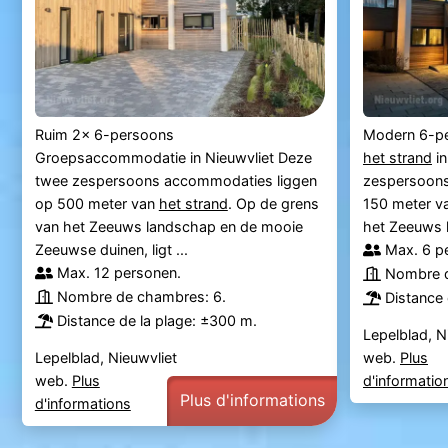
Ruim 2x 6-persoons
Modern 6-pe
Groepsaccommodatie in Nieuwvliet Deze
het strand
in
twee zespersoons accommodaties liggen
zespersoons
op 500 meter van
het strand
. Op de grens
150 meter v
van het Zeeuws landschap en de mooie
het Zeeuws 
Zeeuwse duinen, ligt ...
Max. 6 p
Max. 12 personen.
Nombre d
Nombre de chambres: 6.
Distance 
Distance de la plage: ±300 m.
Lepelblad, N
Lepelblad, Nieuwvliet
web.
Plus
web.
Plus
d'informatio
Plus d'informations
d'informations