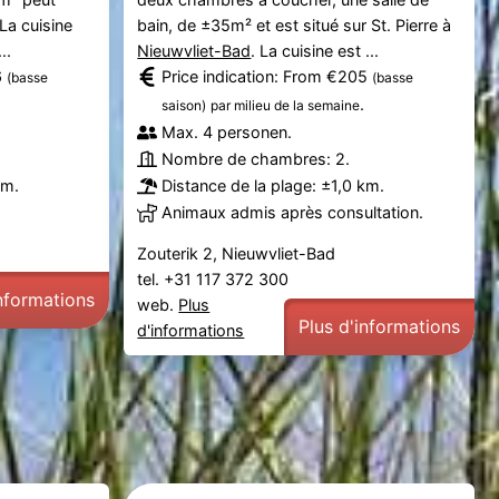
 La cuisine
bain, de ±35m² et est situé sur St. Pierre à
..
Nieuwvliet-Bad
. La cuisine est ...
6
Price indication: From €205
(basse
(basse
.
saison)
par milieu de la semaine
Max. 4 personen.
Nombre de chambres: 2.
km.
Distance de la plage: ±1,0 km.
Animaux admis après consultation.
Zouterik 2, Nieuwvliet-Bad
tel. +31 117 372 300
informations
web.
Plus
Plus d'informations
d'informations