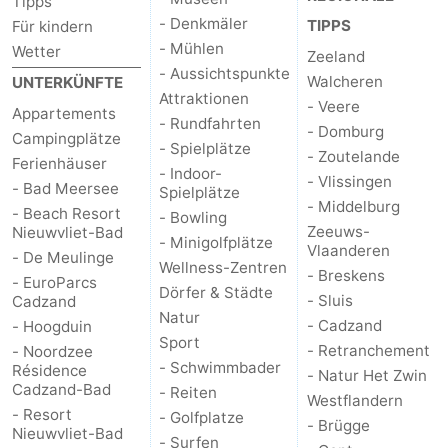
Tipps
- Denkmäler
TIPPS
Für kindern
- Mühlen
Wetter
Zeeland
- Aussichtspunkte
Walcheren
UNTERKÜNFTE
Attraktionen
- Veere
Appartements
- Rundfahrten
- Domburg
Campingplätze
- Spielplätze
- Zoutelande
Ferienhäuser
- Indoor-
- Vlissingen
- Bad Meersee
Spielplätze
- Middelburg
- Beach Resort
- Bowling
Zeeuws-
Nieuwvliet-Bad
- Minigolfplätze
Vlaanderen
- De Meulinge
Wellness-Zentren
- Breskens
- EuroParcs
Dörfer & Städte
- Sluis
Cadzand
Natur
- Cadzand
- Hoogduin
Sport
- Retranchement
- Noordzee
- Schwimmbader
Résidence
- Natur Het Zwin
Cadzand-Bad
- Reiten
Westflandern
- Resort
- Golfplatze
- Brügge
Nieuwvliet-Bad
- Surfen