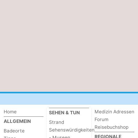
Home
Medizin Adressen
SEHEN & TUN
Forum
ALLGEMEIN
Strand
Reisebuchshop
Sehenswürdigkeiten
Badeorte
REGIONALE
- Museen