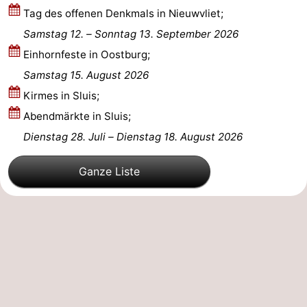
Tag des offenen Denkmals in Nieuwvliet;
Zwin
Brügge
-
Samstag 12.
–
Sonntag 13. September 2026
Einhornfeste in Oostburg;
Gent
Die
Samstag 15. August 2026
Küste
-
Kirmes in Sluis;
Abendmärkte in Sluis;
Knokke-
-
Dienstag 28. Juli
–
Dienstag 18. August 2026
Heist
Zeebrugge
-
Ganze Liste
Blankenberge
-
Wenduine
Wetter
Kontakt