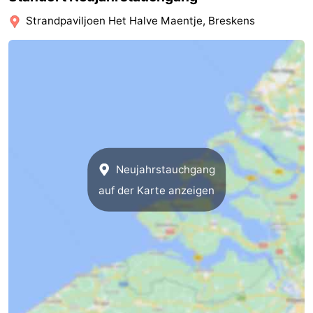
Strandpaviljoen Het Halve Maentje, Breskens
Route
-
Parken
Reisebuchshop
Medizin
Adressen
Region
Neujahrstauchgang
Zeeland
auf der Karte anzeigen
Walcheren
-
Veere
-
Domburg
-