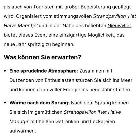
als auch von Touristen mit großer Begeisterung gepflegt
Bad
Zonneweelde
-
wird. Organisiert vom stimmungsvollen
Strandpavillon 'Het
Zwinhoeve
Hotels
Halve Maentje'
und in der Nähe des beliebten
Nieuwvliet
,
bietet dieses Event eine einzigartige Möglichkeit, das
Lastminutes
neue Jahr spritzig zu beginnen.
Strand
Was können Sie erwarten?
Sehen
Eine sprudelnde Atmosphäre:
Zusammen mit
&
-
Dutzenden von Enthusiasten stürzen Sie sich ins Meer
und können dann voller Energie ins neue Jahr starten.
tun
Museen
-
Wärme nach dem Sprung:
Nach dem Sprung können
Denkmäler
-
Sie sich im gemütlichen
Strandpavillon 'Het Halve
Mühlen
-
Maentje'
mit heißen Getränken und Leckereien
aufwärmen.
Aussichtspunkte
Attraktionen