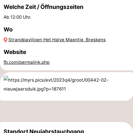
Welche Zeit / Öffnungszeiten
Schwimmbader
-
Ab 12:00 Uhr.
Reiten
-
Wo
Golfplatze
-
Strandpaviljoen Het Halve Maentje, Breskens
Surfen
-
Website
fb.com/permalink.php
Sportangeln
Haifischzähne
Seehunden
Essen
und
Veranstaltungen
trinken
Praktisch
Forum
Standort Neujahrstauchgang