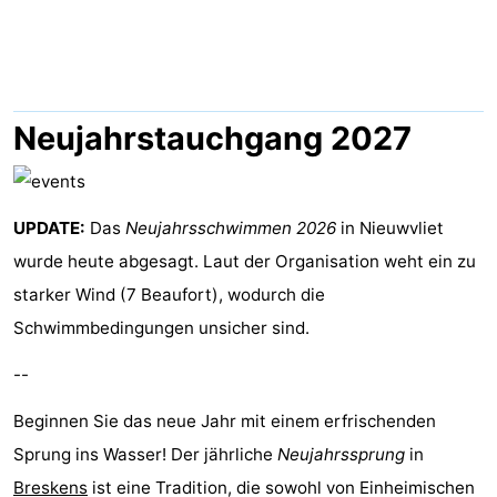
Meersee
Beach
-
Resort
De
-
Nieuwvliet-
Meulinge
EuroParcs
-
Neujahrstauchgang 2027
Bad
Cadzand
Hoogduin
-
Noordzee
-
UPDATE:
Das
Neujahrsschwimmen 2026
in Nieuwvliet
wurde heute abgesagt. Laut der Organisation weht ein zu
Résidence
Resort
-
starker Wind (7 Beaufort), wodurch die
Cadzand-
Nieuwvliet-
Schoneveld
-
Schwimmbedingungen unsicher sind.
--
Bad
Bad
Strand
-
Beginnen Sie das neue Jahr mit einem erfrischenden
Resort
Waterdunen
-
Sprung ins Wasser! Der jährliche
Neujahrssprung
in
Nieuwvliet-
Zeebad
-
Breskens
ist eine Tradition, die sowohl von Einheimischen