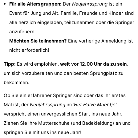
Für alle Altersgruppen:
Der
Neujahrssprung
ist ein
-
Event für Jung und Alt. Familie, Freunde und Kinder sind
alle herzlich eingeladen, teilzunehmen oder die Springer
Rundfahrten
-
anzufeuern.
Spielplätze
-
Möchten Sie teilnehmen?
Eine vorherige Anmeldung ist
nicht erforderlich!
Indoor-
-
Tipp:
Es wird empfohlen,
weit vor 12.00 Uhr da zu sein
,
Spielplätze
Bowling
-
um sich vorzubereiten und den besten Sprungplatz zu
Minigolfplätze
Wellness-
bekommen.
Zentren
Dörfer
Ob Sie ein erfahrener Springer sind oder das Ihr erstes
Mal ist, der
Neujahrssprung
im
'Het Halve Maentje'
&
Natur
verspricht einen unvergesslichen Start ins neue Jahr.
Städte
Sport
Ziehen Sie Ihre Mutterschuhe (und Badekleidung) an und
springen Sie mit uns ins neue Jahr!
-