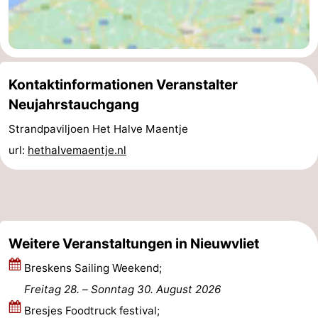
Zoutelande
-
Vlissingen
-
Kontaktinformationen Veranstalter
Middelburg
Zeeuws-
Neujahrstauchgang
Vlaanderen
-
Strandpaviljoen Het Halve Maentje
url:
hethalvemaentje.nl
Breskens
-
Sluis
-
Cadzand
-
Weitere Veranstaltungen in Nieuwvliet
Retranchement
-
Breskens Sailing Weekend;
Natur
Westflandern
Freitag 28.
–
Sonntag 30. August 2026
Bresjes Foodtruck festival;
Het
-