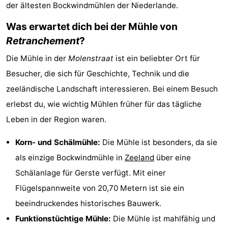
der ältesten Bockwindmühlen der Niederlande.
Meersee
Beach
-
Was erwartet dich bei der Mühle von
Resort
De
-
Retranchement
?
Die Mühle in der
Molenstraat
ist ein beliebter Ort für
Nieuwvliet-
Meulinge
EuroParcs
-
Besucher, die sich für Geschichte, Technik und die
Bad
Cadzand
Hoogduin
-
zeeländische Landschaft interessieren. Bei einem Besuch
erlebst du, wie wichtig Mühlen früher für das tägliche
Noordzee
-
Leben in der Region waren.
Résidence
Resort
-
Korn- und Schälmühle:
Die Mühle ist besonders, da sie
Cadzand-
Nieuwvliet-
Schoneveld
-
als einzige Bockwindmühle in
Zeeland
über eine
Schälanlage für Gerste verfügt. Mit einer
Bad
Bad
Strand
-
Flügelspannweite von 20,70 Metern ist sie ein
Resort
Waterdunen
-
beeindruckendes historisches Bauwerk.
Funktionstüchtige Mühle:
Die Mühle ist mahlfähig und
Nieuwvliet-
Zeebad
-