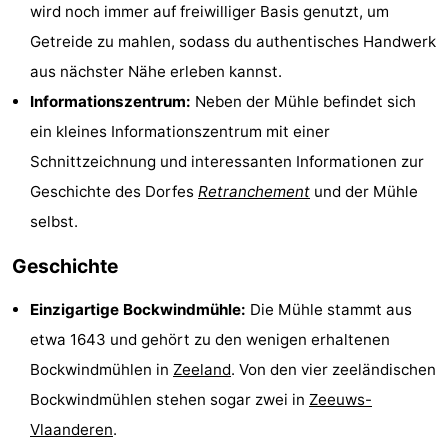
wird noch immer auf freiwilliger Basis genutzt, um
Bad
Zonneweelde
-
Getreide zu mahlen, sodass du authentisches Handwerk
aus nächster Nähe erleben kannst.
Zwinhoeve
Hotels
Informationszentrum:
Neben der Mühle befindet sich
Lastminutes
ein kleines Informationszentrum mit einer
Schnittzeichnung und interessanten Informationen zur
Strand
Geschichte des Dorfes
Retranchement
und der Mühle
Sehen
selbst.
&
-
Geschichte
tun
Museen
-
Einzigartige Bockwindmühle:
Die Mühle stammt aus
etwa 1643 und gehört zu den wenigen erhaltenen
Denkmäler
-
Bockwindmühlen in
Zeeland
. Von den vier zeeländischen
Mühlen
-
Bockwindmühlen stehen sogar zwei in
Zeeuws-
Vlaanderen
.
Aussichtspunkte
Attraktionen