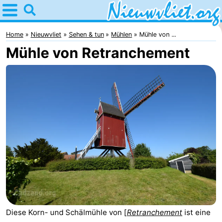
Home
Nieuwvliet
Home
Nieuwvliet
Sehen & tun
Mühlen
Mühle von ...
Mühle von Retranchement
Tipps
Für
kindern
Übernachten
Appartements
Campingplätze
Ferienhäuser
-
Bad
-
Diese Korn- und Schälmühle von [
Retranchement
ist eine