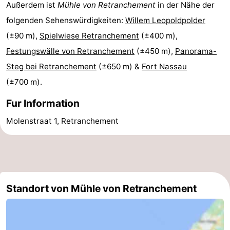
Außerdem ist
Mühle von Retranchement
in der Nähe der
Schwimmbader
-
folgenden Sehenswürdigkeiten:
Willem Leopoldpolder
(±90 m),
Spielwiese Retranchement
(±400 m),
Reiten
-
Festungswälle von Retranchement
(±450 m),
Panorama-
Golfplatze
-
Steg bei Retranchement
(±650 m) &
Fort Nassau
(±700 m).
Surfen
-
Fur Information
Sportangeln
Haifischzähne
Molenstraat 1, Retranchement
Seehunden
Essen
und
Veranstaltungen
Standort von Mühle von Retranchement
trinken
Praktisch
Forum