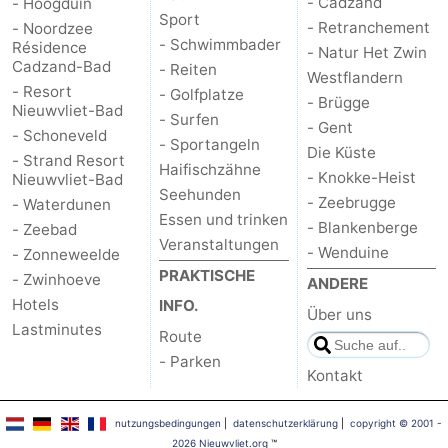
- Cadzand
- Hoogduin
Sport
- Retranchement
- Noordzee
- Schwimmbader
Résidence
- Natur Het Zwin
Cadzand-Bad
- Reiten
Westflandern
- Resort
- Golfplatze
- Brügge
Nieuwvliet-Bad
- Surfen
- Gent
- Schoneveld
- Sportangeln
Die Küste
- Strand Resort
Haifischzähne
- Knokke-Heist
Nieuwvliet-Bad
Seehunden
- Zeebrugge
- Waterdunen
Essen und trinken
- Blankenberge
- Zeebad
Veranstaltungen
- Wenduine
- Zonneweelde
PRAKTISCHE
- Zwinhoeve
ANDERE
Hotels
INFO.
Über uns
Lastminutes
Route
- Parken
Kontakt
nutzungsbedingungen
|
datenschutzerklärung
|
copyright © 2001 -
2026 Nieuwvliet.org
™