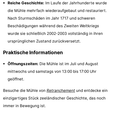
Reiche Geschichte:
Im Laufe der Jahrhunderte wurde
-
die Mühle mehrfach wiederaufgebaut und restauriert.
Nach Sturmschäden im Jahr 1717 und schweren
Rundfahrten
-
Beschädigungen während des
Zweiten Weltkriegs
Spielplätze
-
wurde sie schließlich 2002-2003 vollständig in ihren
ursprünglichen Zustand zurückversetzt.
Indoor-
-
Praktische Informationen
Spielplätze
Bowling
-
Öffnungszeiten:
Die Mühle ist im Juli und August
Minigolfplätze
Wellness-
mittwochs und samstags von 13:00 bis 17:00 Uhr
Zentren
Dörfer
geöffnet.
&
Natur
Besuche die Mühle von
Retranchement
und entdecke ein
einzigartiges Stück zeeländischer Geschichte, das noch
Städte
Sport
immer in Bewegung ist.
-