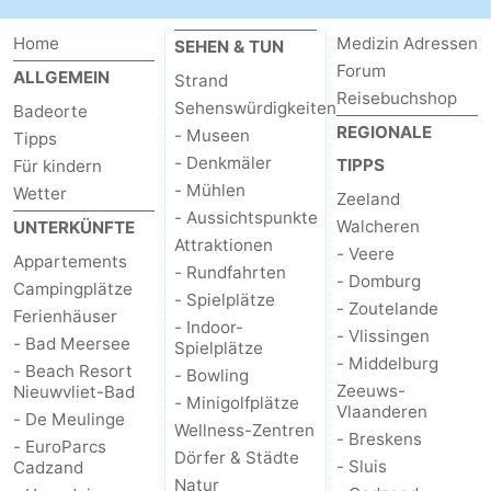
Zwin
Brügge
-
Home
Medizin Adressen
SEHEN & TUN
Forum
ALLGEMEIN
Strand
Gent
Die
Reisebuchshop
Sehenswürdigkeiten
Badeorte
REGIONALE
- Museen
Tipps
Küste
-
- Denkmäler
TIPPS
Für kindern
Knokke-
-
- Mühlen
Wetter
Zeeland
- Aussichtspunkte
Walcheren
UNTERKÜNFTE
Heist
Zeebrugge
-
Attraktionen
- Veere
Appartements
- Rundfahrten
- Domburg
Blankenberge
-
Campingplätze
- Spielplätze
- Zoutelande
Ferienhäuser
- Indoor-
- Vlissingen
Wenduine
Wetter
- Bad Meersee
Spielplätze
- Middelburg
- Beach Resort
- Bowling
Kontakt
Zeeuws-
Nieuwvliet-Bad
- Minigolfplätze
Vlaanderen
- De Meulinge
Wellness-Zentren
- Breskens
- EuroParcs
Dörfer & Städte
- Sluis
Cadzand
Natur