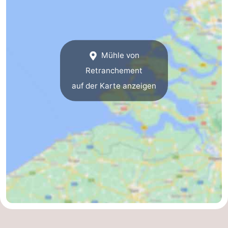
Route
-
Mühle von
Parken
Reisebuchshop
Retranchement
Medizin
auf der Karte anzeigen
Adressen
Region
Zeeland
Walcheren
-
Veere
-
Domburg
-