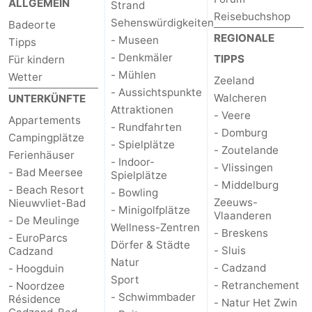
ALLGEMEIN
Strand
Reisebuchshop
Sehenswürdigkeiten
Badeorte
REGIONALE
- Museen
Tipps
- Denkmäler
TIPPS
Für kindern
- Mühlen
Wetter
Zeeland
- Aussichtspunkte
Walcheren
UNTERKÜNFTE
Attraktionen
- Veere
Appartements
- Rundfahrten
- Domburg
Campingplätze
- Spielplätze
- Zoutelande
Ferienhäuser
- Indoor-
- Vlissingen
- Bad Meersee
Spielplätze
- Middelburg
- Beach Resort
- Bowling
Zeeuws-
Nieuwvliet-Bad
- Minigolfplätze
Vlaanderen
- De Meulinge
Wellness-Zentren
- Breskens
- EuroParcs
Dörfer & Städte
- Sluis
Cadzand
Natur
- Cadzand
- Hoogduin
Sport
- Retranchement
- Noordzee
- Schwimmbader
Résidence
- Natur Het Zwin