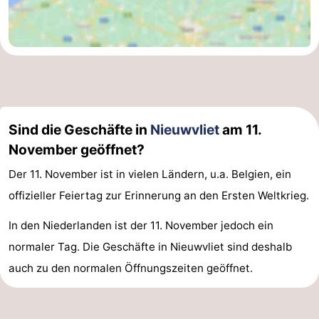
Zoutelande
-
Vlissingen
-
Middelburg
Zeeuws-
Vlaanderen
-
Sind die Geschäfte in
Nieuwvliet
am 11.
November geöffnet?
Breskens
-
Der 11. November ist in vielen Ländern, u.a. Belgien, ein
Sluis
-
offizieller Feiertag zur Erinnerung an den Ersten Weltkrieg.
Cadzand
-
In den Niederlanden ist der 11. November jedoch ein
normaler Tag. Die Geschäfte in Nieuwvliet sind deshalb
Retranchement
-
auch zu den normalen Öffnungszeiten geöffnet.
Natur
Westflandern
Het
-