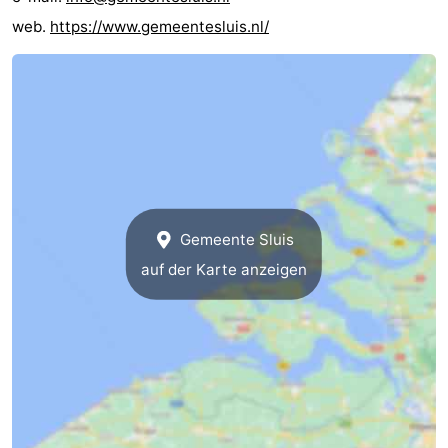
web.
https://www.gemeentesluis.nl/
Route
-
Parken
Reisebuchshop
Medizin
Adressen
Region
Gemeente Sluis
Zeeland
auf der Karte anzeigen
Walcheren
-
Veere
-
Domburg
-