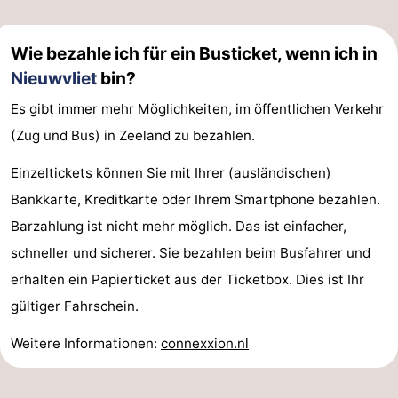
Zwin
Brügge
-
Wie bezahle ich für ein Busticket, wenn ich in
Gent
Die
Nieuwvliet
bin?
Es gibt immer mehr Möglichkeiten, im öffentlichen Verkehr
Küste
-
(Zug und Bus) in Zeeland zu bezahlen.
Knokke-
-
Einzeltickets können Sie mit Ihrer (ausländischen)
Heist
Zeebrugge
-
Bankkarte, Kreditkarte oder Ihrem Smartphone bezahlen.
Barzahlung ist nicht mehr möglich. Das ist einfacher,
Blankenberge
-
schneller und sicherer. Sie bezahlen beim Busfahrer und
Wenduine
Wetter
erhalten ein Papierticket aus der Ticketbox. Dies ist Ihr
gültiger Fahrschein.
Kontakt
Weitere Informationen:
connexxion.nl