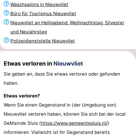
Waschsalons in Nieuwvliet
Bad
Zonneweelde
-
Büro für Tourismus Nieuwvliet
Zwinhoeve
Hotels
Nieuwvliet an Heiligabend, Weihnachtstag, Silvester
und Neujahrstag
Lastminutes
Polizeidienststelle Nieuwvliet
Strand
Sehen
Etwas verloren in
Nieuwvliet
Sie geben an, dass Sie etwas verloren oder gefunden
&
-
haben.
tun
Museen
-
Etwas verloren?
Denkmäler
-
Wenn Sie einen Gegenstand in (der Umgebung von)
Nieuwvliet verloren haben, können Sie sich bei der local
Mühlen
-
GeMainde Sluis (
https://www.gemeentesluis.nl/
)
Aussichtspunkte
Attraktionen
informieren. Vielleicht ist Ihr Gegenstand bereits