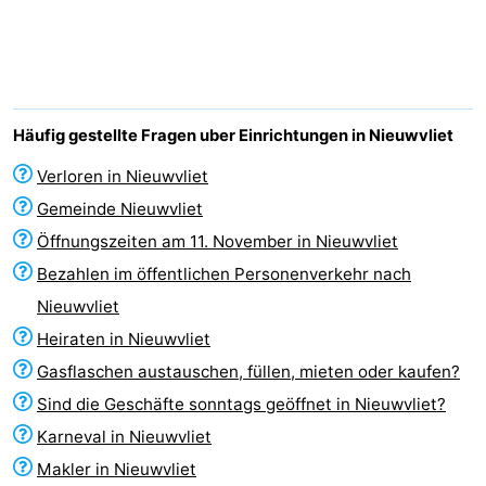
Meersee
Beach
-
Resort
De
-
Nieuwvliet-
Meulinge
EuroParcs
-
Häufig gestellte Fragen uber Einrichtungen in Nieuwvliet
Bad
Cadzand
Hoogduin
-
Verloren in Nieuwvliet
Gemeinde Nieuwvliet
Noordzee
-
Öffnungszeiten am 11. November in Nieuwvliet
Résidence
Resort
-
Bezahlen im öffentlichen Personenverkehr nach
Nieuwvliet
Cadzand-
Nieuwvliet-
Schoneveld
-
Heiraten in Nieuwvliet
Bad
Bad
Strand
-
Gasflaschen austauschen, füllen, mieten oder kaufen?
Sind die Geschäfte sonntags geöffnet in Nieuwvliet?
Resort
Waterdunen
-
Karneval in Nieuwvliet
Nieuwvliet-
Zeebad
-
Makler in Nieuwvliet