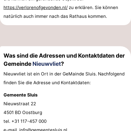
https://verlorenofgevonden.nl/
zu erklären. Sie können
Schwimmbader
-
natürlich auch immer nach das Rathaus kommen.
Reiten
-
Golfplatze
-
Surfen
-
Was sind die Adressen und Kontaktdaten der
Sportangeln
Haifischzähne
Gemeinde
Nieuwvliet
?
Nieuwvliet ist ein Ort in der GeMainde Sluis. Nachfolgend
Seehunden
finden Sie die Adresse und Kontaktdaten:
Essen
Gemeente Sluis
und
Veranstaltungen
Nieuwstraat 22
4501 BD Oostburg
trinken
Praktisch
tel. +31 117-457 000
Forum
e-mail.
info@gemeentesluis.nl