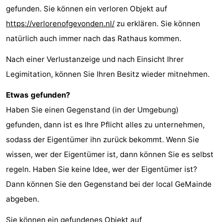
gefunden. Sie können ein verloren Objekt auf
-
https://verlorenofgevonden.nl/
zu erklären. Sie können
Rundfahrten
-
natürlich auch immer nach das Rathaus kommen.
Spielplätze
-
Nach einer Verlustanzeige und nach Einsicht Ihrer
Legimitation, können Sie Ihren Besitz wieder mitnehmen.
Indoor-
-
Etwas gefunden?
Spielplätze
Bowling
-
Haben Sie einen Gegenstand (in der Umgebung)
gefunden, dann ist es Ihre Pflicht alles zu unternehmen,
Minigolfplätze
Wellness-
sodass der Eigentümer ihn zurück bekommt. Wenn Sie
Zentren
Dörfer
wissen, wer der Eigentümer ist, dann können Sie es selbst
regeln. Haben Sie keine Idee, wer der Eigentümer ist?
&
Natur
Dann können Sie den Gegenstand bei der local GeMainde
Städte
Sport
abgeben.
-
Sie können ein gefundenes Objekt auf