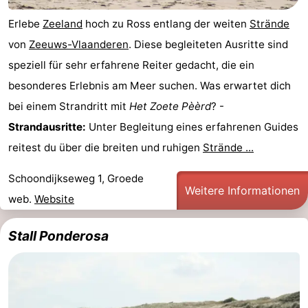
-
Erlebe
Zeeland
hoch zu Ross entlang der weiten
Strände
von
Zeeuws-Vlaanderen
. Diese begleiteten Ausritte sind
Rundfahrten
-
speziell für sehr erfahrene Reiter gedacht, die ein
Spielplätze
-
besonderes Erlebnis am Meer suchen. Was erwartet dich
bei einem Strandritt mit
Het Zoete Pèèrd
? -
Indoor-
-
Strandausritte:
Unter Begleitung eines erfahrenen Guides
Spielplätze
Bowling
-
reitest du über die breiten und ruhigen
Strände ...
Minigolfplätze
Wellness-
Schoondijkseweg 1, Groede
Weitere Informationen
web.
Website
Zentren
Dörfer
Stall Ponderosa
&
Natur
Städte
Sport
-