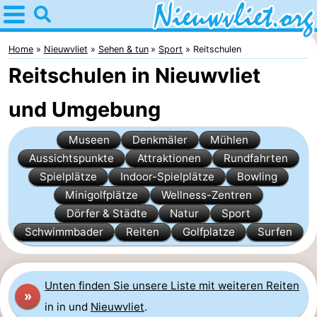
Home
Nieuwvliet
Home
Nieuwvliet
Sehen & tun
Sport
Reitschulen
Reitschulen in Nieuwvliet
Tipps
und Umgebung
Für
Museen
Denkmäler
Mühlen
kindern
Übernachten
Aussichtspunkte
Attraktionen
Rundfahrten
Appartements
Spielplätze
Indoor-Spielplätze
Bowling
Minigolfplätze
Wellness-Zentren
Campingplätze
Dörfer & Städte
Natur
Sport
Schwimmbader
Reiten
Golfplatze
Surfen
Ferienhäuser
-
Unten finden Sie unsere Liste mit weiteren Reiten
»
Bad
-
in in und
Nieuwvliet
.