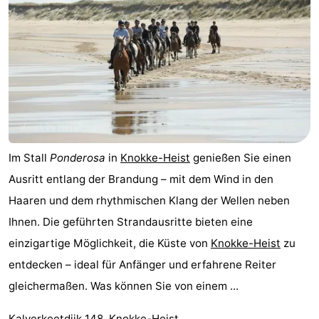
Schwimmbader
-
Reiten
-
Golfplatze
-
Surfen
-
Sportangeln
Haifischzähne
Im Stall
Ponderosa
in
Knokke-Heist
genießen Sie einen
Ausritt entlang der Brandung – mit dem Wind in den
Seehunden
Haaren und dem rhythmischen Klang der Wellen neben
Essen
Ihnen. Die geführten Strandausritte bieten eine
einzigartige Möglichkeit, die Küste von
Knokke-Heist
zu
und
Veranstaltungen
entdecken – ideal für Anfänger und erfahrene Reiter
trinken
Praktisch
gleichermaßen. Was können Sie von einem ...
Forum
Kalverkeetdijk 148, Knokke-Heist