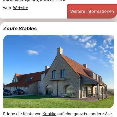
web.
Website
Route
Weitere Informationen
-
Zoute Stables
Parken
Reisebuchshop
Medizin
Adressen
Region
Zeeland
Walcheren
-
Veere
-
Erlebe die Küste von
Knokke
auf eine ganz besondere Art:
Domburg
-