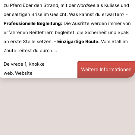
zu Pferd über den Strand, mit der
Nordsee
als Kulisse und
Zoutelande
-
der salzigen Brise im Gesicht. Was kannst du erwarten? -
Professionelle Begleitung:
Die Ausritte werden immer von
Vlissingen
-
erfahrenen Reitlehrern begleitet, die Sicherheit und Spaß
Middelburg
Zeeuws-
an erste Stelle setzen. -
Einzigartige Route:
Vom Stall im
Zoute reitest du durch ...
Vlaanderen
-
De vrede 1, Knokke
Breskens
-
Weitere Informationen
web.
Website
Sluis
-
Cadzand
-
Retranchement
-
Natur
Westflandern
Het
-