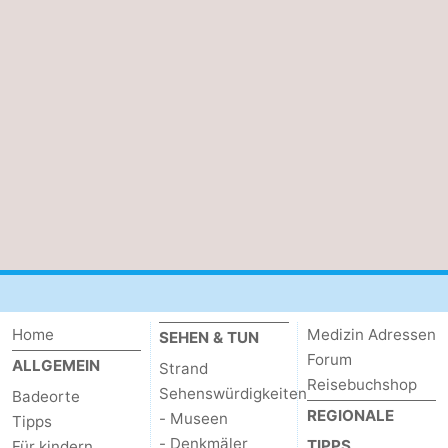
Zwin
Brügge
-
Gent
Die
Küste
-
Knokke-
-
Heist
Zeebrugge
-
Blankenberge
-
Wenduine
Wetter
Home
Medizin Adressen
SEHEN & TUN
Kontakt
Forum
ALLGEMEIN
Strand
Reisebuchshop
Sehenswürdigkeiten
Badeorte
REGIONALE
- Museen
Tipps
- Denkmäler
TIPPS
Für kindern