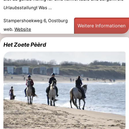
Urlaubsstallung
! Was ...
Bad
Zonneweelde
-
Stampershoekweg 6, Oostburg
Zwinhoeve
Hotels
Weitere Informationen
web.
Website
Lastminutes
Het Zoete Pèèrd
Strand
Sehen
&
-
tun
Museen
-
Denkmäler
-
Mühlen
-
Aussichtspunkte
Attraktionen