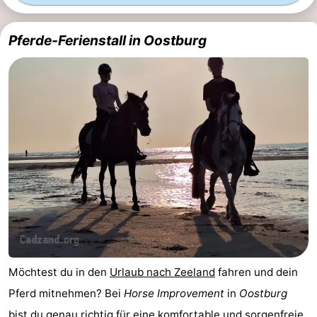
Meersee
Beach
-
Pferde-Ferienstall in Oostburg
Resort
De
-
Nieuwvliet-
Meulinge
EuroParcs
-
Bad
Cadzand
Hoogduin
-
Noordzee
-
Résidence
Resort
-
Cadzand-
Nieuwvliet-
Schoneveld
-
Bad
Bad
Strand
-
Möchtest du in den
Urlaub nach Zeeland
fahren und dein
Resort
Waterdunen
-
Pferd mitnehmen? Bei
Horse Improvement
in
Oostburg
Nieuwvliet-
Zeebad
-
bist du genau richtig für eine komfortable und sorgenfreie