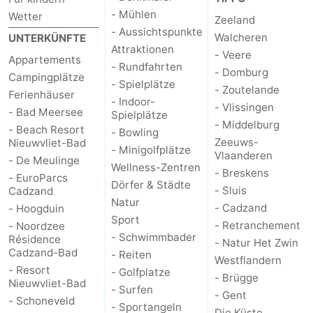
- Mühlen
Wetter
Zeeland
- Aussichtspunkte
Walcheren
UNTERKÜNFTE
Attraktionen
- Veere
Appartements
- Rundfahrten
- Domburg
Campingplätze
- Spielplätze
- Zoutelande
Ferienhäuser
- Indoor-
- Vlissingen
- Bad Meersee
Spielplätze
- Middelburg
- Beach Resort
- Bowling
Zeeuws-
Nieuwvliet-Bad
- Minigolfplätze
Vlaanderen
- De Meulinge
Wellness-Zentren
- Breskens
- EuroParcs
Dörfer & Städte
- Sluis
Cadzand
Natur
- Cadzand
- Hoogduin
Sport
- Retranchement
- Noordzee
- Schwimmbader
Résidence
- Natur Het Zwin
Cadzand-Bad
- Reiten
Westflandern
- Resort
- Golfplatze
- Brügge
Nieuwvliet-Bad
- Surfen
- Gent
- Schoneveld
- Sportangeln
Die Küste