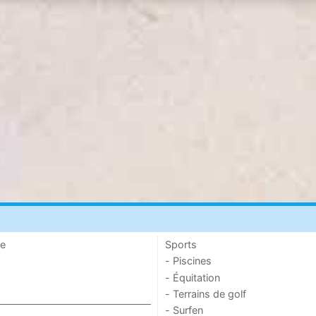
de
Sports
- Piscines
- Équitation
- Terrains de golf
- Surfen