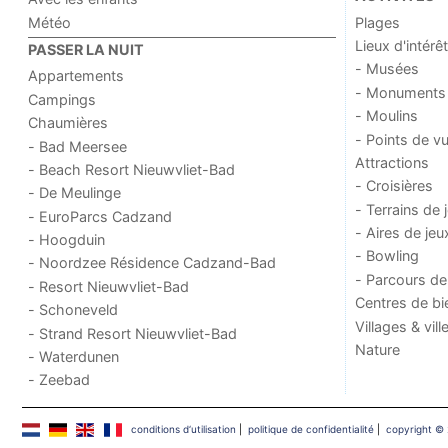
Météo
Plages
Lieux d'intérêt
PASSER LA NUIT
- Musées
Appartements
- Monuments
Campings
- Moulins
Chaumières
- Points de v
- Bad Meersee
Attractions
- Beach Resort Nieuwvliet-Bad
- Croisières
- De Meulinge
- Terrains de 
- EuroParcs Cadzand
- Aires de jeu
- Hoogduin
- Bowling
- Noordzee Résidence Cadzand-Bad
- Parcours de
- Resort Nieuwvliet-Bad
Centres de bi
- Schoneveld
Villages & vill
- Strand Resort Nieuwvliet-Bad
Nature
- Waterdunen
- Zeebad
conditions d‘utilisation
|
politique de confidentialité
|
copyright © 