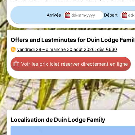
Arrivée
Départ
Offers and Lastminutes for Duin Lodge Fami
vendredi 28
–
dimanche 30 août 2026
: dès €630
Voir les prix ici
et réserver directement en ligne
Localisation de Duin Lodge Family