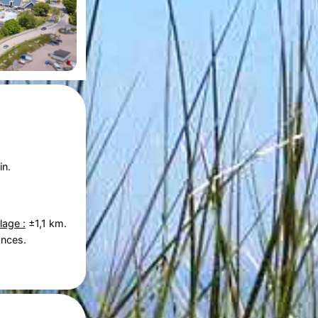
in.
lage :
±1,1 km.
ances.