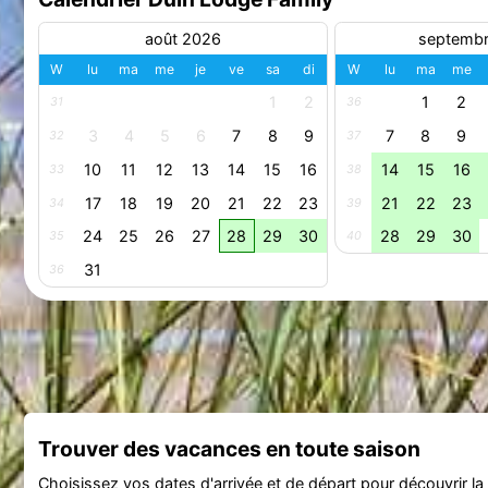
août 2026
septemb
W
lu
ma
me
je
ve
sa
di
W
lu
ma
me
1
2
1
2
31
36
3
4
5
6
7
8
9
7
8
9
32
37
10
11
12
13
14
15
16
14
15
16
33
38
17
18
19
20
21
22
23
21
22
23
34
39
24
25
26
27
28
29
30
28
29
30
35
40
31
36
Trouver des vacances en toute saison
Choisissez vos dates d'arrivée et de départ pour découvrir la d