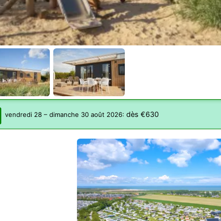
dès €630
vendredi 28
–
dimanche 30 août 2026
: