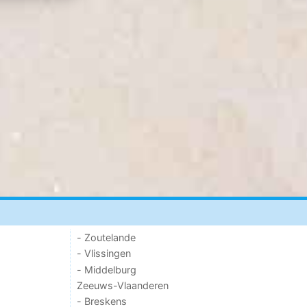
- Zoutelande
- Vlissingen
- Middelburg
Zeeuws-Vlaanderen
- Breskens