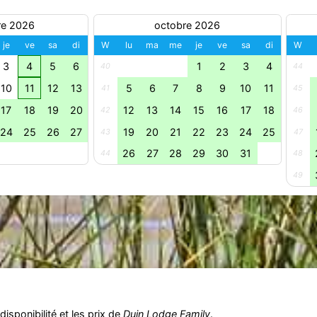
re 2026
octobre 2026
je
ve
sa
di
W
lu
ma
me
je
ve
sa
di
W
3
4
5
6
1
2
3
4
40
44
10
11
12
13
5
6
7
8
9
10
11
41
45
17
18
19
20
12
13
14
15
16
17
18
42
46
24
25
26
27
19
20
21
22
23
24
25
43
47
26
27
28
29
30
31
44
48
49
isponibilité et les prix de
Duin Lodge Family
.