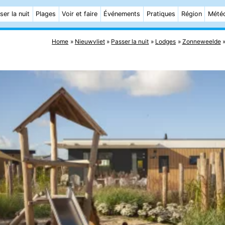
ser la nuit
Plages
Voir et faire
Événements
Pratiques
Région
Mété
Home
Nieuwvliet
Passer la nuit
Lodges
Zonneweelde