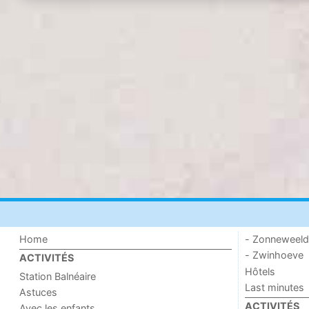
Home
- Zonneweel
- Zwinhoeve
ACTIVITÉS
Hôtels
Station Balnéaire
Last minutes
Astuces
ACTIVITÉS
Avec les enfants