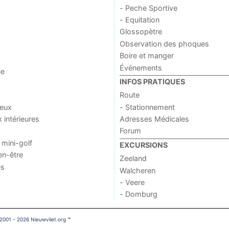
- Peche Sportive
- Equitation
Glossopètre
Observation des phoques
Boire et manger
Événements
ue
INFOS PRATIQUES
Route
jeux
- Stationnement
x intérieures
Adresses Médicales
Forum
 mini-golf
EXCURSIONS
en-être
Zeeland
es
Walcheren
- Veere
- Domburg
2001 - 2026 Nieuwvliet.org
™