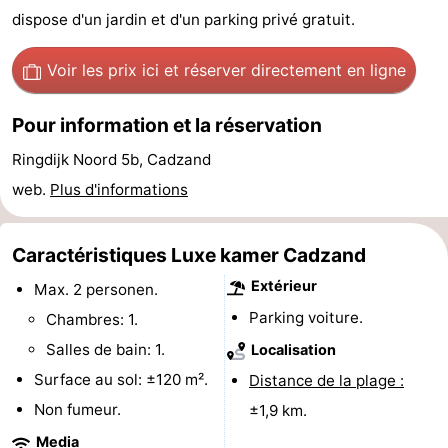
dispose d'un jardin et d'un parking privé gratuit.
Meersee
Beach
-
Voir les prix ici
et réserver directement en ligne
Resort
De
-
Nieuwvliet-
Meulinge
EuroParcs
-
Pour information et la réservation
Bad
Cadzand
Hoogduin
-
Ringdijk Noord 5b, Cadzand
web.
Plus d'informations
Noordzee
-
Résidence
Resort
-
Caractéristiques Luxe kamer Cadzand
Extérieur
Max. 2 personen.
Cadzand-
Nieuwvliet-
Schoneveld
-
Parking voiture.
Chambres: 1.
Bad
Bad
Strand
-
Salles de bain: 1.
Localisation
Surface au sol: ±120 m².
Distance de la plage :
Resort
Waterdunen
-
Non fumeur.
±1,9 km.
Nieuwvliet-
Zeebad
-
Media