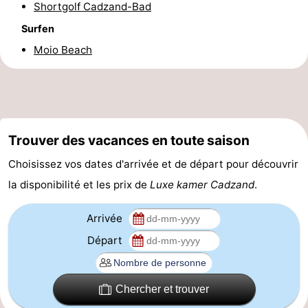
Shortgolf Cadzand-Bad
-
Surfen
Moio Beach
Piscines
-
Équitation
-
Terrains
-
Trouver des vacances en toute saison
de
Surfen
-
Choisissez vos dates d'arrivée et de départ pour découvrir
golf
Peche
-
la disponibilité et les prix de
Luxe kamer Cadzand
.
Sportive
Equitation
Observation
Arrivée
des
Glossopètre
Départ
phoques
Boire
Chercher et trouver
et
Événements