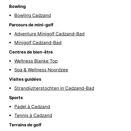
Bowling
Points
Attractions
Bowling Cadzand
de
-
Parcours de mini-golf
Adventure Minigolf Cadzand-Bad
vue
Croisières
-
Minigolf Cadzand-Bad
Terrains
-
Centres de bien-être
Wellness Blanke Top
de
Aires
-
Spa & Wellness Noordzee
jeux
de
Bowling
-
Visites guidées
jeux
Parcours
Centres
Strandjutterstochten in Cadzand-Bad
Sports
intérieures
de
de
Villages
Padel à Cadzand
mini-
bien-
&
Nature
Tennis à Cadzand
Terrains de golf
golf
être
villes
Sports