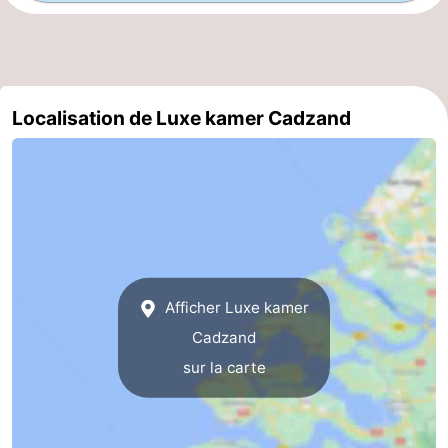
manger
Pratiques
Forum
Localisation de Luxe kamer Cadzand
Route
-
Stationnement
Adresses
Médicales
Région
Zeeland
Afficher Luxe kamer
Cadzand
Walcheren
sur la carte
-
Veere
-