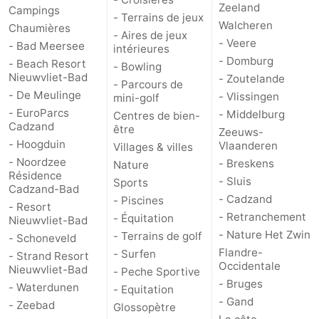
Zeeland
Campings
- Terrains de jeux
Walcheren
Chaumières
- Aires de jeux
- Veere
- Bad Meersee
intérieures
- Domburg
- Beach Resort
- Bowling
Nieuwvliet-Bad
- Zoutelande
- Parcours de
- De Meulinge
- Vlissingen
mini-golf
- EuroParcs
- Middelburg
Centres de bien-
Cadzand
être
Zeeuws-
- Hoogduin
Vlaanderen
Villages & villes
- Noordzee
- Breskens
Nature
Résidence
- Sluis
Sports
Cadzand-Bad
- Cadzand
- Piscines
- Resort
- Retranchement
- Équitation
Nieuwvliet-Bad
- Nature Het Zwin
- Terrains de golf
- Schoneveld
Flandre-
- Surfen
- Strand Resort
Occidentale
Nieuwvliet-Bad
- Peche Sportive
- Bruges
- Waterdunen
- Equitation
- Gand
- Zeebad
Glossopètre