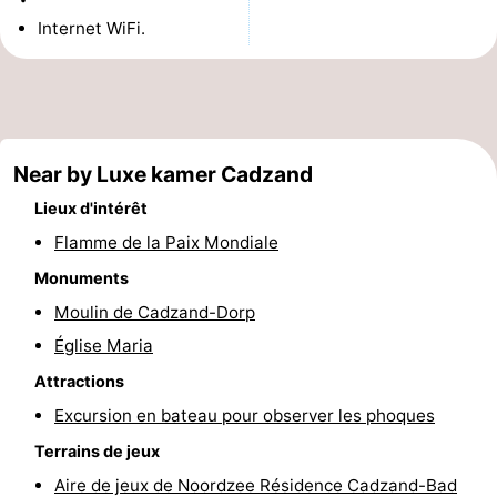
Internet WiFi.
Bad
Zonneweelde
-
Zwinhoeve
Hôtels
Last
Near by Luxe kamer Cadzand
minutes
Plages
Lieux d'intérêt
Voir
Flamme de la Paix Mondiale
Monuments
et
Lieux
Moulin de Cadzand-Dorp
faire
d'intérêt
-
Église Maria
Musées
-
Attractions
Excursion en bateau pour observer les phoques
Monuments
-
Terrains de jeux
Moulins
-
Aire de jeux de Noordzee Résidence Cadzand-Bad