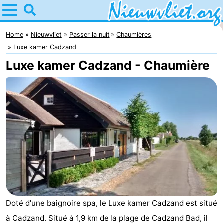
Home
Nieuwvliet
Home
Nieuwvliet
Passer la nuit
Chaumières
Luxe kamer Cadzand
Astuces
Luxe kamer Cadzand - Chaumière
Avec
les
Passer
enfants
la
Appartements
nuit
Campings
Chaumières
-
Doté d'une baignoire spa, le Luxe kamer Cadzand est situé
Bad
-
à Cadzand. Situé à 1,9 km de la plage de Cadzand Bad, il