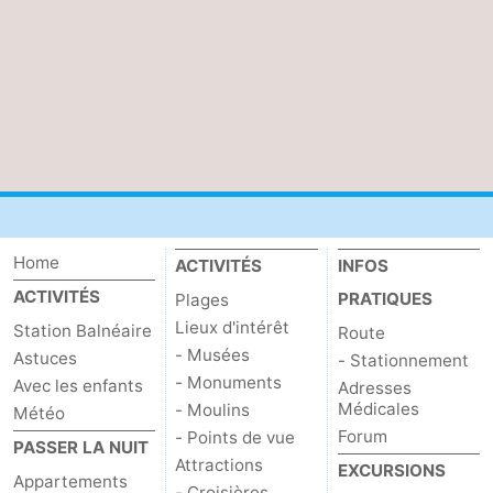
Het
Occidentale
-
Zwin
Bruges
-
Gand
La
côte
-
Knokke-
-
Home
ACTIVITÉS
INFOS
Heist
Zeebrugge
-
ACTIVITÉS
PRATIQUES
Plages
Lieux d'intérêt
Station Balnéaire
Route
Blankenberge
-
- Musées
Astuces
- Stationnement
- Monuments
Avec les enfants
Wenduine
Météo
Adresses
Médicales
- Moulins
Météo
Forum
Contact
- Points de vue
PASSER LA NUIT
Attractions
EXCURSIONS
Appartements
- Croisières