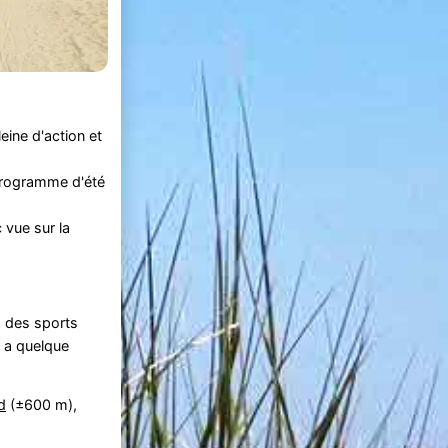
eine d'action et
 programme d'été
c vue sur la
z des sports
a quelque
d
(±600 m),