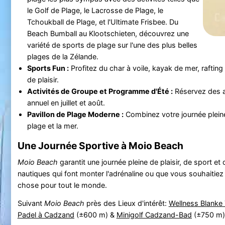
le Golf de Plage, le Lacrosse de Plage, le
Tchoukball de Plage, et l'Ultimate Frisbee. Du
Beach Bumball au Klootschieten, découvrez une
variété de sports de plage sur l'une des plus belles
plages de la Zélande.
Sports Fun :
Profitez du char à voile, kayak de mer, rafting 
de plaisir.
Activités de Groupe et Programme d'Été :
Réservez des ac
annuel en juillet et août.
Pavillon de Plage Moderne :
Combinez votre journée pleine
plage et la mer.
Une Journée Sportive à Moio Beach
Moio Beach
garantit une journée pleine de plaisir, de sport e
nautiques qui font monter l'adrénaline ou que vous souhaitiez
chose pour tout le monde.
Suivant
Moio Beach
près des Lieux d'intérêt:
Wellness Blanke
Padel à Cadzand
(±600 m) &
Minigolf Cadzand-Bad
(±750 m)