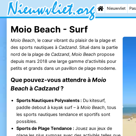
Nieuwvliet
Pas
Moio Beach - Surf
Moio Beach
, le cœur vibrant du plaisir de la plage et
des sports nautiques à
Cadzand
. Situé dans la partie
nord de la plage de
Cadzand
,
Moio Beach
propose
depuis mars 2018 une large gamme d'activités pour
petits et grands dans un pavillon de plage moderne.
Que pouvez-vous attendre à
Moio
Beach
à
Cadzand
?
Sports Nautiques Polyvalents :
Du kitesurf,
paddle debout à kayak surf – à
Moio Beach
, tous
les sports nautiques tendance et sportifs sont
possibles.
Sports de Plage Tendance :
Jouez aux jeux de
plage les plus sympas avec des activités telles que