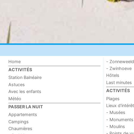
Home
- Zonneweel
- Zwinhoeve
ACTIVITÉS
Hôtels
Station Balnéaire
Last minutes
Astuces
ACTIVITÉS
Avec les enfants
Météo
Plages
Lieux d'intérêt
PASSER LA NUIT
- Musées
Appartements
- Monuments
Campings
- Moulins
Chaumières
- Points de v