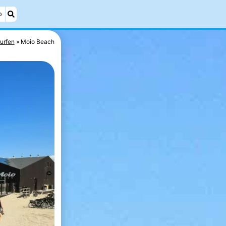
o
urfen
Moio Beach