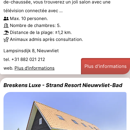
de-chaussée, vous trouverez un joli salon avec une
manger
Pratiques
télévision connectée avec ...
Max. 10 personen.
Forum
Nombre de chambres: 5.
Distance de la plage: ±1,2 km.
Route
Animaux admis après consultation.
-
Lampsinsdijk 8, Nieuwvliet
tel. +31 882 021 212
Stationnement
Adresses
Plus d'informations
web.
Plus d'informations
Médicales
Région
Breskens Luxe - Strand Resort Nieuwvliet-Bad
Zeeland
Walcheren
-
Veere
-