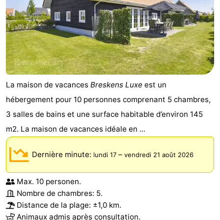
Domburg
-
Zoutelande
-
Vlissingen
-
Middelburg
Zeeuws-
La maison de vacances
Breskens Luxe
est un
hébergement pour 10 personnes comprenant 5 chambres,
Vlaanderen
-
3 salles de bains et une surface habitable d’environ 145
Breskens
-
m2. La maison de vacances idéale en ...
Sluis
-
Dernière minute:
–
lundi 17
vendredi 21 août 2026
Cadzand
-
Max. 10 personen.
Nombre de chambres: 5.
Retranchement
-
Distance de la plage: ±1,0 km.
Nature
Flandre-
Animaux admis après consultation.