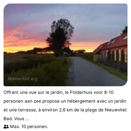
Meersee
Beach
-
Resort
De
-
Nieuwvliet-
Meulinge
EuroParcs
-
Bad
Cadzand
Hoogduin
-
Noordzee
-
Résidence
Resort
-
Cadzand-
Nieuwvliet-
Schoneveld
-
Offrant une vue sur le jardin, le Polderhuis voor 8-10
Bad
Bad
Strand
-
personen aan zee propose un hébergement avec un jardin
et une terrasse, à environ 2,6 km de la plage de Nieuwvliet
Resort
Waterdunen
-
Bad. Vous ...
Nieuwvliet-
Zeebad
-
Max. 10 personen.