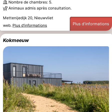
Nombre de chambres: 5.
Bad
Zonneweelde
-
Animaux admis après consultation.
Mettenijedijk 20, Nieuwvliet
Zwinhoeve
Hôtels
Plus d'informations
web.
Plus d'informations
Last
Kokmeeuw
minutes
Plages
Voir
et
Lieux
faire
d'intérêt
-
Musées
-
Monuments
-
Moulins
-