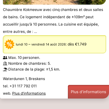
Points
Attractions
Chaumière
Kokmeeuw
avec cinq chambres et deux salles
de bains. Ce logement indépendant de ±109m² peut
de
-
accueillir jusqu'à 10 personnes. La cuisine est équipée,
vue
Croisières
-
entre autres, de : ...
Terrains
-
–
:
dès €1.749
lundi 10
vendredi 14 août 2026
de
Aires
-
Max. 10 personen.
jeux
de
Bowling
-
Nombre de chambres: 5.
Distance de la plage: ±1,5 km.
jeux
Parcours
Centres
Waterdunen 1, Breskens
intérieures
de
de
Villages
tel. +31 117 792 011
Plus d'informations
web.
Plus d'informations
mini-
bien-
&
Nature
golf
être
villes
Sports