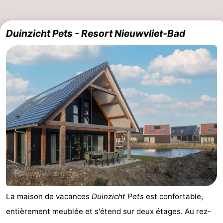
-
Duinzicht Pets - Resort Nieuwvliet-Bad
Piscines
-
Équitation
-
Terrains
-
de
Surfen
-
golf
Peche
-
Sportive
Equitation
Observation
des
Glossopètre
phoques
Boire
La maison de vacances
Duinzicht Pets
est confortable,
entièrement meublée et s'étend sur deux étages. Au rez-
et
Événements