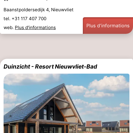
Baanstpoldersedijk 4, Nieuwvliet
Het
Occidentale
-
tel. +31 117 407 700
Zwin
Bruges
-
Plus d'informations
web.
Plus d'informations
Gand
La
côte
-
Knokke-
-
Duinzicht - Resort Nieuwvliet-Bad
Heist
Zeebrugge
-
Blankenberge
-
Wenduine
Météo
Contact