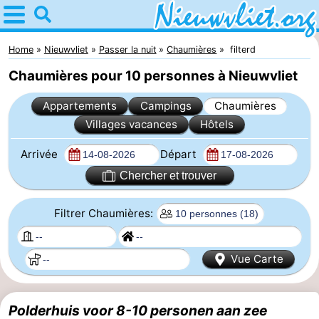
Home
Nieuwvliet
Home
Nieuwvliet
Passer la nuit
Chaumières
filterd
Chaumières pour 10 personnes à Nieuwvliet
Astuces
Appartements
Campings
Chaumières
Avec
Villages vacances
Hôtels
les
Passer
Arrivée
Départ
enfants
la
Appartements
Chercher et trouver
nuit
Campings
Filtrer Chaumières:
Chaumières
Vue Carte
-
Bad
-
Polderhuis voor 8-10 personen aan zee