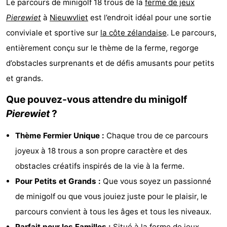
Le parcours de minigolf 18 trous de la
ferme de jeux
Meersee
Beach
-
Pierewiet
à
Nieuwvliet
est l’endroit idéal pour une sortie
conviviale et sportive sur
la côte zélandaise
. Le parcours,
Resort
De
-
entièrement conçu sur le thème de la ferme, regorge
Nieuwvliet-
Meulinge
EuroParcs
-
d’obstacles surprenants et de défis amusants pour petits
et grands.
Bad
Cadzand
Hoogduin
-
Que pouvez-vous attendre du minigolf
Noordzee
-
Pierewiet
?
Résidence
Resort
-
Thème Fermier Unique :
Chaque trou de ce parcours
Cadzand-
Nieuwvliet-
Schoneveld
-
joyeux à 18 trous a son propre caractère et des
obstacles créatifs inspirés de la vie à la ferme.
Bad
Bad
Strand
-
Pour Petits et Grands :
Que vous soyez un passionné
Resort
Waterdunen
-
de minigolf ou que vous jouiez juste pour le plaisir, le
parcours convient à tous les âges et tous les niveaux.
Nieuwvliet-
Zeebad
-
Parfait pour les Familles :
Situé à la
ferme de jeux