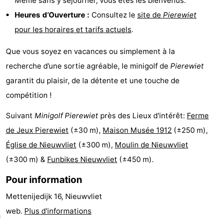
Même sans y séjourner, vous êtes les bienvenus.
Points
Attractions
Heures d’Ouverture :
Consultez le
site de
Pierewiet
pour les horaires et tarifs actuels
.
de
-
Que vous soyez en vacances ou simplement à la
vue
Croisières
-
recherche d’une sortie agréable, le minigolf de
Pierewiet
Terrains
-
garantit du plaisir, de la détente et une touche de
compétition !
de
Aires
-
Suivant
Minigolf Pierewiet
près des Lieux d'intérêt:
Ferme
jeux
de
Bowling
-
de Jeux Pierewiet
(±30 m),
Maison Musée 1912
(±250 m),
Église de Nieuwvliet
(±300 m),
Moulin de Nieuwvliet
jeux
Parcours
Centres
(±300 m) &
Funbikes Nieuwvliet
(±450 m).
intérieures
de
de
Villages
Pour information
mini-
bien-
&
Nature
Mettenijedijk 16, Nieuwvliet
golf
être
villes
Sports
web.
Plus d'informations