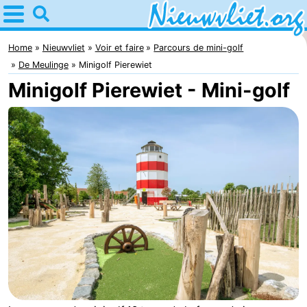
Home
Nieuwvliet
Home
Nieuwvliet
Voir et faire
Parcours de mini-golf
De Meulinge
Minigolf Pierewiet
Astuces
Minigolf Pierewiet - Mini-golf
Avec
les
Passer
enfants
la
Appartements
nuit
Campings
Chaumières
-
Bad
-