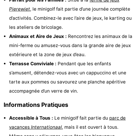
Bad
Zonneweelde
-
Pierewiet
, le minigolf fait partie d’une journée complète
d’activités. Combinez-le avec l’aire de jeux, le karting ou
Zwinhoeve
Hôtels
les ateliers de bricolage.
Last
Animaux et Aire de Jeux :
Rencontrez les animaux de la
mini-ferme ou amusez-vous dans la grande aire de jeux
minutes
Plages
extérieure et la zone de jeux d’eau.
Voir
Terrasse Conviviale :
Pendant que les enfants
s’amusent, détendez-vous avec un cappuccino et une
et
Lieux
tarte aux pommes ou savourez une planche apéritive
faire
d'intérêt
-
accompagnée d’un verre de vin.
Musées
-
Informations Pratiques
Monuments
-
Accessible à Tous :
Le minigolf fait partie du
parc de
vacances
Internationaal
, mais il est ouvert à tous.
Moulins
-