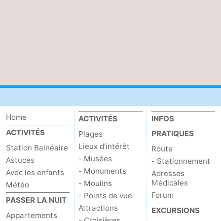
Domburg
-
Zoutelande
-
Vlissingen
-
Middelburg
Zeeuws-
Vlaanderen
-
Home
ACTIVITÉS
INFOS
Breskens
-
ACTIVITÉS
PRATIQUES
Plages
Lieux d'intérêt
Station Balnéaire
Route
Sluis
-
- Musées
Astuces
- Stationnement
- Monuments
Cadzand
-
Avec les enfants
Adresses
Médicales
- Moulins
Météo
Retranchement
-
Forum
- Points de vue
PASSER LA NUIT
Attractions
EXCURSIONS
Appartements
Nature
Flandre-
- Croisières