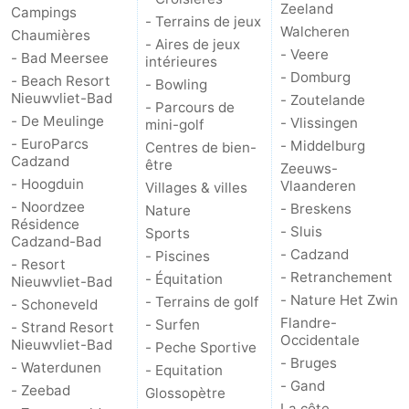
Zeeland
Campings
- Terrains de jeux
Walcheren
Het
Occidentale
-
Chaumières
- Aires de jeux
- Veere
- Bad Meersee
intérieures
Zwin
Bruges
-
- Domburg
- Beach Resort
- Bowling
Nieuwvliet-Bad
- Zoutelande
- Parcours de
Gand
La
- De Meulinge
- Vlissingen
mini-golf
- EuroParcs
- Middelburg
Centres de bien-
côte
-
Cadzand
être
Zeeuws-
- Hoogduin
Vlaanderen
Villages & villes
Knokke-
-
- Noordzee
- Breskens
Nature
Résidence
- Sluis
Sports
Heist
Zeebrugge
-
Cadzand-Bad
- Cadzand
- Piscines
- Resort
- Retranchement
- Équitation
Blankenberge
-
Nieuwvliet-Bad
- Nature Het Zwin
- Terrains de golf
- Schoneveld
Wenduine
Météo
Flandre-
- Surfen
- Strand Resort
Occidentale
Nieuwvliet-Bad
- Peche Sportive
Contact
- Bruges
- Waterdunen
- Equitation
- Gand
- Zeebad
Glossopètre
La côte