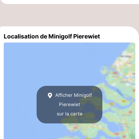
-
Piscines
-
Localisation de Minigolf Pierewiet
Équitation
-
Terrains
-
de
Surfen
-
golf
Peche
-
Sportive
Equitation
Observation
Afficher Minigolf
Pierewiet
des
Glossopètre
sur la carte
phoques
Boire
et
Événements