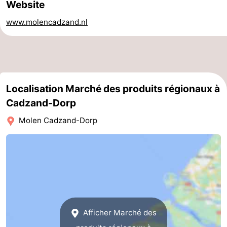
Website
manger
Pratiques
www.molencadzand.nl
Forum
Route
-
Localisation Marché des produits régionaux à
Cadzand-Dorp
Stationnement
Adresses
Molen Cadzand-Dorp
Médicales
Région
Zeeland
Walcheren
-
Afficher Marché des
Veere
-