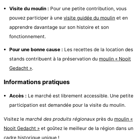
Visite du moulin :
Pour une petite contribution, vous
Points
Attractions
pouvez participer à une
visite guidée du moulin
et en
de
-
apprendre davantage sur son histoire et son
fonctionnement.
vue
Croisières
-
Pour une bonne cause :
Les recettes de la location des
Terrains
-
stands contribuent à la préservation du
moulin « Nooit
de
Aires
-
Gedacht »
.
jeux
de
Bowling
-
Informations pratiques
jeux
Parcours
Centres
Accès :
Le marché est librement accessible. Une petite
participation est demandée pour la visite du moulin.
intérieures
de
de
Villages
Visitez le
marché des produits régionaux
près du
moulin «
mini-
bien-
&
Nature
Nooit Gedacht »
et goûtez le meilleur de la région dans un
golf
être
villes
Sports
cadre historique unique !