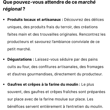
Que pouvez-vous attendre de ce
marché
Bad
Zonneweelde
-
régional
?
Zwinhoeve
Hôtels
Produits locaux et artisanaux :
Découvrez des délices
uniques, des produits frais du terroir, des créations
Last
faites main et des trouvailles originales. Rencontrez les
minutes
Plages
producteurs et savourez l’ambiance conviviale de ce
petit marché.
Voir
Dégustations :
Laissez-vous séduire par des pains
et
Lieux
cuits au four, des confitures artisanales, des fromages
faire
d'intérêt
-
et d’autres gourmandises, directement du producteur.
Musées
-
Gaufres et crêpes à la farine du moulin :
Le plus
souvent, des gaufres et crêpes fraîches sont préparées
Monuments
-
sur place avec de la farine moulue sur place. Les
Moulins
-
bénéfices servent entièrement à l’entretien du moulin.