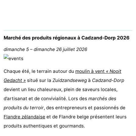
Meersee
Beach
-
Resort
De
-
Nieuwvliet-
Meulinge
EuroParcs
-
Marché des produits régionaux à Cadzand-Dorp 2026
Bad
Cadzand
Hoogduin
-
dimanche 5
–
dimanche 26 juillet 2026
Noordzee
-
Chaque été, le terrain autour du
moulin à vent
« Nooit
Résidence
Resort
-
Gedacht »
situé sur la
Zuidzandseweg
à
Cadzand-Dorp
devient un lieu chaleureux, plein de saveurs locales,
Cadzand-
Nieuwvliet-
Schoneveld
-
d’artisanat et de convivialité. Lors des
marchés des
Bad
Bad
Strand
-
produits du terroir
, des entrepreneurs et passionnés de
Flandre zélandaise
Resort
Waterdunen
-
et de Flandre belge présentent leurs
produits authentiques et gourmands.
Nieuwvliet-
Zeebad
-