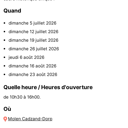
-
Quand
Piscines
-
dimanche 5 juillet 2026
dimanche 12 juillet 2026
Équitation
-
dimanche 19 juillet 2026
Terrains
-
dimanche 26 juillet 2026
jeudi 6 août 2026
de
Surfen
-
dimanche 16 août 2026
golf
Peche
-
dimanche 23 août 2026
Sportive
Equitation
Observation
Quelle heure / Heures d'ouverture
de 10h30 à 16h00.
des
Glossopètre
Où
phoques
Boire
Molen Cadzand-Dorp
et
Événements