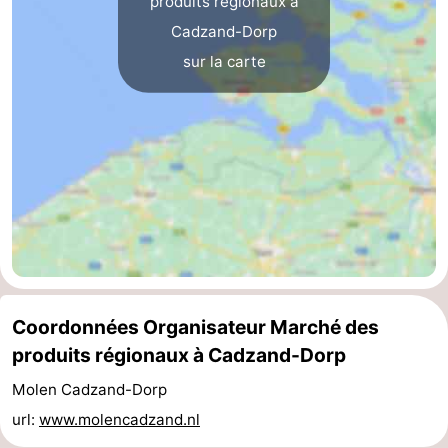
produits régionaux à
Cadzand-Dorp
Domburg
-
sur la carte
Zoutelande
-
Vlissingen
-
Middelburg
Zeeuws-
Vlaanderen
-
Breskens
-
Sluis
-
Coordonnées Organisateur Marché des
Cadzand
-
produits régionaux à Cadzand-Dorp
Molen Cadzand-Dorp
Retranchement
-
url:
www.molencadzand.nl
Nature
Flandre-