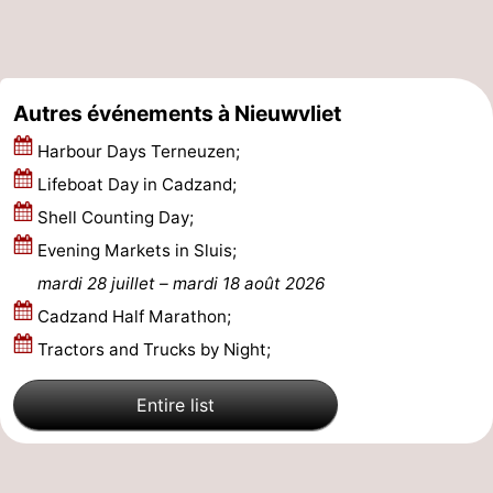
Het
Occidentale
-
Zwin
Bruges
-
Autres événements à Nieuwvliet
Gand
La
Harbour Days Terneuzen;
Lifeboat Day in Cadzand;
côte
-
Shell Counting Day;
Knokke-
-
Evening Markets in Sluis;
mardi 28 juillet
–
mardi 18 août 2026
Heist
Zeebrugge
-
Cadzand Half Marathon;
Blankenberge
-
Tractors and Trucks by Night;
Wenduine
Météo
Entire list
Contact