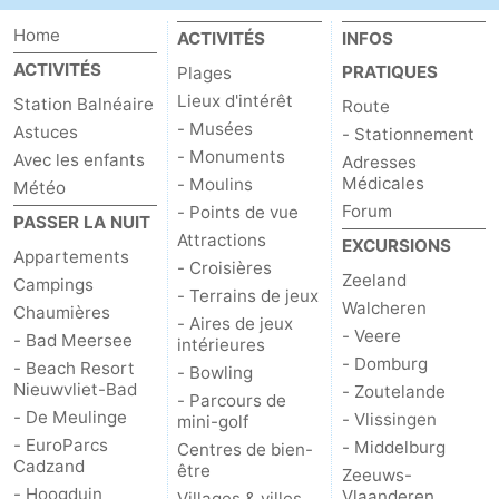
Home
ACTIVITÉS
INFOS
ACTIVITÉS
PRATIQUES
Plages
Lieux d'intérêt
Station Balnéaire
Route
- Musées
Astuces
- Stationnement
- Monuments
Avec les enfants
Adresses
Médicales
- Moulins
Météo
Forum
- Points de vue
PASSER LA NUIT
Attractions
EXCURSIONS
Appartements
- Croisières
Zeeland
Campings
- Terrains de jeux
Walcheren
Chaumières
- Aires de jeux
- Veere
- Bad Meersee
intérieures
- Domburg
- Beach Resort
- Bowling
Nieuwvliet-Bad
- Zoutelande
- Parcours de
- De Meulinge
- Vlissingen
mini-golf
- EuroParcs
- Middelburg
Centres de bien-
Cadzand
être
Zeeuws-
- Hoogduin
Vlaanderen
Villages & villes