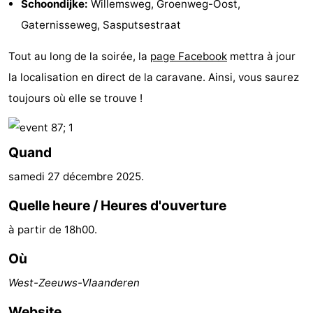
Schoondijke:
Willemsweg, Groenweg-Oost,
manger
Pratiques
Gaternisseweg, Sasputsestraat
Forum
Tout au long de la soirée, la
page Facebook
mettra à jour
la localisation en direct de la caravane. Ainsi, vous saurez
Route
toujours où elle se trouve !
-
Stationnement
Adresses
Quand
samedi 27 décembre 2025
.
Médicales
Région
Quelle heure / Heures d'ouverture
Zeeland
à partir de 18h00.
Walcheren
Où
-
West-Zeeuws-Vlaanderen
Veere
-
Website