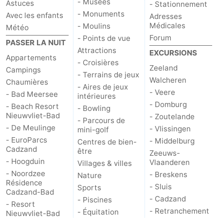
- Musées
Astuces
- Stationnement
- Monuments
Avec les enfants
Adresses
Médicales
- Moulins
Météo
Forum
- Points de vue
PASSER LA NUIT
Attractions
EXCURSIONS
Appartements
- Croisières
Zeeland
Campings
- Terrains de jeux
Walcheren
Chaumières
- Aires de jeux
- Veere
- Bad Meersee
intérieures
- Domburg
- Beach Resort
- Bowling
Nieuwvliet-Bad
- Zoutelande
- Parcours de
- De Meulinge
- Vlissingen
mini-golf
- EuroParcs
- Middelburg
Centres de bien-
Cadzand
être
Zeeuws-
- Hoogduin
Vlaanderen
Villages & villes
- Noordzee
- Breskens
Nature
Résidence
- Sluis
Sports
Cadzand-Bad
- Cadzand
- Piscines
- Resort
- Retranchement
- Équitation
Nieuwvliet-Bad