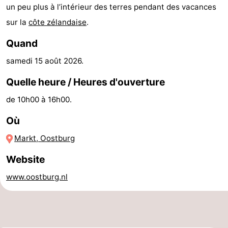
un peu plus à l’intérieur des terres pendant des vacances
-
sur la
côte zélandaise
.
Piscines
-
Quand
samedi 15 août 2026
.
Équitation
-
Quelle heure / Heures d'ouverture
Terrains
-
de 10h00 à 16h00.
de
Surfen
-
Où
golf
Peche
-
Markt, Oostburg
Sportive
Equitation
Observation
Website
des
Glossopètre
www.oostburg.nl
phoques
Boire
et
Événements