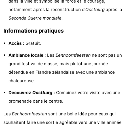
dans la ville et symbolise la force et le courage,
Points
Attractions
notamment après la reconstruction d’
Oostburg
après la
Seconde Guerre mondiale
.
de
-
Informations pratiques
vue
Croisières
-
Accès :
Gratuit.
Terrains
-
Ambiance locale :
Les
Eenhoornfeesten
ne sont pas un
de
Aires
-
grand festival de masse, mais plutôt une journée
jeux
de
Bowling
-
détendue en Flandre zélandaise avec une ambiance
chaleureuse.
jeux
Parcours
Centres
Découvrez
Oostburg
:
Combinez votre visite avec une
intérieures
de
de
Villages
promenade dans le centre.
mini-
bien-
&
Nature
Les
Eenhoornfeesten
sont une belle idée pour ceux qui
souhaitent faire une sortie agréable vers une ville animée
golf
être
villes
Sports