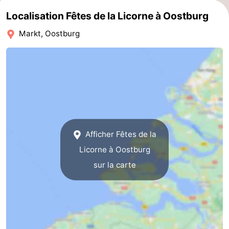
Localisation Fêtes de la Licorne à Oostburg
manger
Pratiques
Markt, Oostburg
Forum
Route
-
Stationnement
Adresses
Médicales
Région
Afficher Fêtes de la
Licorne à Oostburg
Zeeland
sur la carte
Walcheren
-
Veere
-