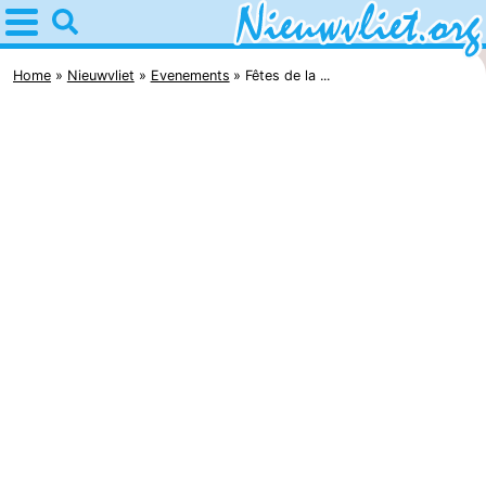
Home
Nieuwvliet
Home
Nieuwvliet
Evenements
Fêtes de la ...
Astuces
Avec
les
Passer
enfants
la
Appartements
nuit
Campings
Chaumières
-
Bad
-