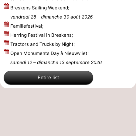
Breskens Sailing Weekend;
Het
Occidentale
-
vendredi 28
–
dimanche 30 août 2026
Zwin
Bruges
-
Familiefestival;
Herring Festival in Breskens;
Gand
La
Tractors and Trucks by Night;
côte
-
Open Monuments Day à Nieuwvliet;
samedi 12
–
dimanche 13 septembre 2026
Knokke-
-
Entire list
Heist
Zeebrugge
-
Blankenberge
-
Wenduine
Météo
Contact