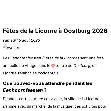
Meersee
Beach
-
Resort
De
-
Nieuwvliet-
Meulinge
EuroParcs
-
Fêtes de la Licorne à Oostburg 2026
Bad
Cadzand
Hoogduin
-
samedi 15 août 2026
Noordzee
-
Les
Eenhoornfeesten (Fêtes de la Licorne)
sont une fête
Résidence
Resort
-
annuelle de village dans le
centre de
Oostburg
, en
Flandre zélandaise occidentale.
Cadzand-
Nieuwvliet-
Schoneveld
-
Que pouvez-vous attendre pendant les
Bad
Bad
Strand
-
Eenhoornfeesten
?
Resort
Waterdunen
-
Pendant cette journée conviviale, la ville de la Licorne
s’anime avec un marché, de la musique, des activités pour
Nieuwvliet-
Zeebad
-