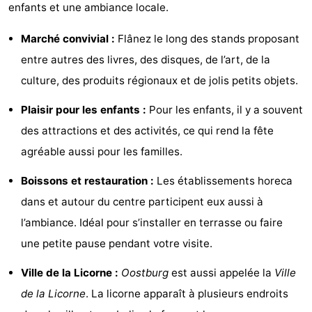
enfants et une ambiance locale.
Bad
Zonneweelde
-
Marché convivial :
Flânez le long des stands proposant
Zwinhoeve
Hôtels
entre autres des livres, des disques, de l’art, de la
culture, des produits régionaux et de jolis petits objets.
Last
Plaisir pour les enfants :
Pour les enfants, il y a souvent
minutes
Plages
des attractions et des activités, ce qui rend la fête
Voir
agréable aussi pour les familles.
et
Lieux
Boissons et restauration :
Les établissements horeca
dans et autour du centre participent eux aussi à
faire
d'intérêt
-
l’ambiance. Idéal pour s’installer en terrasse ou faire
Musées
-
une petite pause pendant votre visite.
Monuments
-
Ville de la Licorne :
Oostburg
est aussi appelée la
Ville
de la Licorne
. La licorne apparaît à plusieurs endroits
Moulins
-