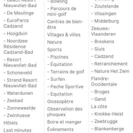
- Bowling
Nieuwvliet-Bad
- Zoutelande
- Parcours de
- De Meulinge
- Vlissingen
mini-golf
- EuroParcs
- Middelburg
Centres de bien-
Cadzand
être
Zeeuws-
- Hoogduin
Vlaanderen
Villages & villes
- Noordzee
- Breskens
Nature
Résidence
- Sluis
Sports
Cadzand-Bad
- Cadzand
- Piscines
- Resort
- Retranchement
- Équitation
Nieuwvliet-Bad
- Nature Het Zwin
- Terrains de golf
- Schoneveld
Flandre-
- Surfen
- Strand Resort
Occidentale
Nieuwvliet-Bad
- Peche Sportive
- Bruges
- Waterdunen
- Equitation
- Gand
- Zeebad
Glossopètre
La côte
- Zonneweelde
Observation des
- Knokke-Heist
phoques
- Zwinhoeve
- Zeebrugge
Boire et manger
Hôtels
- Blankenberge
Événements
Last minutes