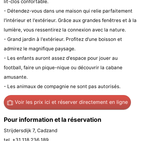
lit-clos confortable.
Bad
Zonneweelde
-
- Détendez-vous dans une maison qui relie parfaitement
l'intérieur et l'extérieur. Grâce aux grandes fenêtres et à la
Zwinhoeve
Hôtels
lumière, vous ressentirez la connexion avec la nature.
Last
- Grand jardin à l'extérieur. Profitez d'une boisson et
admirez le magnifique paysage.
minutes
Plages
- Les enfants auront assez d'espace pour jouer au
Voir
football, faire un pique-nique ou découvrir la cabane
amusante.
et
Lieux
- Les animaux de compagnie ne sont pas autorisés.
faire
d'intérêt
-
Voir les prix ici
et réserver directement en ligne
Musées
-
Pour information et la réservation
Monuments
-
Strijdersdijk 7, Cadzand
Moulins
-
tel. +31 118 236 189