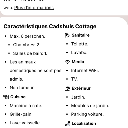
web.
Plus d'informations
Points
Attractions
de
-
Caractéristiques Cadshuis Cottage
vue
Croisières
-
Sanitaire
Max. 6 personen.
Toilette.
Chambres: 2.
Terrains
-
Lavabo.
Salles de bain: 1.
de
Aires
-
Les animaux
Media
domestiques ne sont pas
Internet WiFi.
jeux
de
Bowling
-
admis.
TV.
jeux
Parcours
Centres
Non fumeur.
Extérieur
Cuisine
Jardin.
intérieures
de
de
Villages
Machine à café.
Meubles de jardin.
mini-
bien-
&
Nature
Grille-pain.
Parking voiture.
Lave-vaisselle.
Localisation
golf
être
villes
Sports