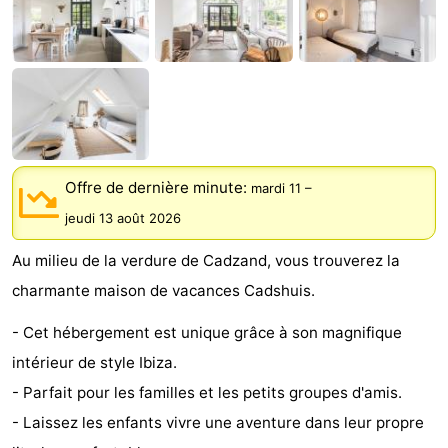
Meersee
Beach
-
Resort
De
-
Nieuwvliet-
Meulinge
EuroParcs
-
Bad
Cadzand
Hoogduin
-
Offre de dernière minute:
mardi 11
–
Noordzee
-
jeudi 13 août 2026
Résidence
Resort
-
Au milieu de la verdure de Cadzand, vous trouverez la
charmante maison de vacances Cadshuis.
Cadzand-
Nieuwvliet-
Schoneveld
-
- Cet hébergement est unique grâce à son magnifique
Bad
Bad
Strand
-
intérieur de style Ibiza.
Resort
Waterdunen
-
- Parfait pour les familles et les petits groupes d'amis.
- Laissez les enfants vivre une aventure dans leur propre
Nieuwvliet-
Zeebad
-