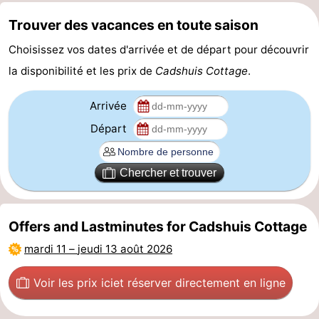
manger
Pratiques
Trouver des vacances en toute saison
Choisissez vos dates d'arrivée et de départ pour découvrir
Forum
la disponibilité et les prix de
Cadshuis Cottage
.
Route
Arrivée
-
Départ
Stationnement
Adresses
Chercher et trouver
Médicales
Région
Zeeland
Offers and Lastminutes for Cadshuis Cottage
Walcheren
mardi 11
–
jeudi 13 août 2026
-
Voir les prix ici
et réserver directement en ligne
Veere
-