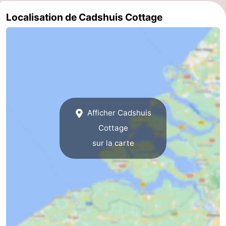
Localisation de Cadshuis Cottage
Domburg
-
Zoutelande
-
Vlissingen
-
Middelburg
Zeeuws-
Vlaanderen
-
Afficher Cadshuis
Cottage
Breskens
-
sur la carte
Sluis
-
Cadzand
-
Retranchement
-
Nature
Flandre-