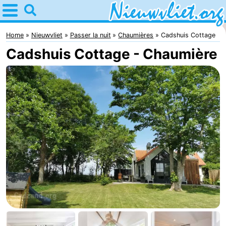
Home
Nieuwvliet
Home
Nieuwvliet
Passer la nuit
Chaumières
Cadshuis Cottage
Cadshuis Cottage - Chaumière
Astuces
Avec
les
Passer
enfants
la
Appartements
nuit
Campings
Chaumières
-
Bad
-