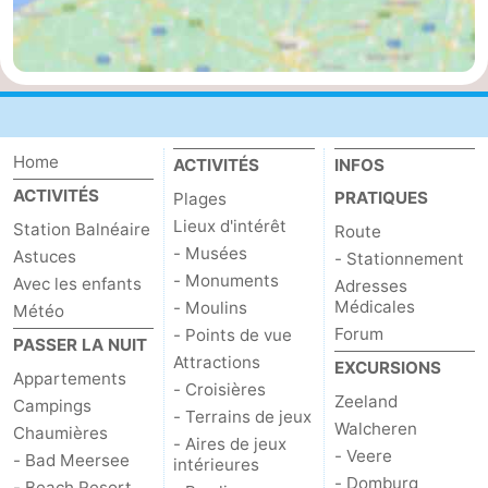
Het
Occidentale
-
Zwin
Bruges
-
Gand
La
Home
ACTIVITÉS
INFOS
côte
-
ACTIVITÉS
PRATIQUES
Plages
Lieux d'intérêt
Station Balnéaire
Route
Knokke-
-
- Musées
Astuces
- Stationnement
- Monuments
Avec les enfants
Heist
Zeebrugge
-
Adresses
Médicales
- Moulins
Météo
Blankenberge
-
Forum
- Points de vue
PASSER LA NUIT
Attractions
EXCURSIONS
Appartements
Wenduine
Météo
- Croisières
Zeeland
Campings
- Terrains de jeux
Walcheren
Contact
Chaumières
- Aires de jeux
- Veere
- Bad Meersee
intérieures
- Domburg
- Beach Resort