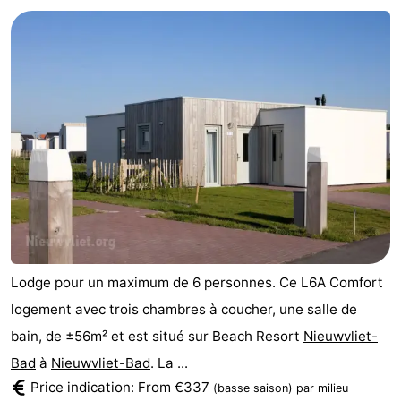
Meersee
Beach
-
Resort
De
-
Nieuwvliet-
Meulinge
EuroParcs
-
Bad
Cadzand
Hoogduin
-
Noordzee
-
Résidence
Resort
-
Cadzand-
Nieuwvliet-
Schoneveld
-
Lodge pour un maximum de 6 personnes. Ce L6A Comfort
Bad
Bad
Strand
-
logement avec trois chambres à coucher, une salle de
bain, de ±56m² et est situé sur Beach Resort
Nieuwvliet-
Resort
Waterdunen
-
Bad
à
Nieuwvliet-Bad
. La ...
Nieuwvliet-
Zeebad
-
Price indication: From €337
(basse saison)
par milieu