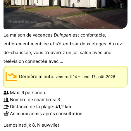
Points
Attractions
de
-
vue
Croisières
-
La maison de vacances
Duinpan
est confortable,
entièrement meublée et s'étend sur deux étages. Au rez-
Terrains
-
de-chaussée, vous trouverez un joli salon avec une
de
Aires
-
télévision connectée avec ...
jeux
de
Bowling
-
Dernière minute:
–
vendredi 14
lundi 17 août 2026
jeux
Parcours
Centres
Max. 6 personen.
Nombre de chambres: 3.
intérieures
de
de
Villages
Distance de la plage: ±1,2 km.
mini-
bien-
&
Nature
Animaux admis après consultation.
Lampsinsdijk 8, Nieuwvliet
golf
être
villes
Sports