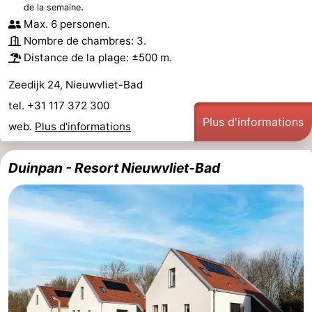
.
de la semaine
Bad
Zonneweelde
-
Max. 6 personen.
Nombre de chambres: 3.
Zwinhoeve
Hôtels
Distance de la plage: ±500 m.
Last
Zeedijk 24, Nieuwvliet-Bad
tel. +31 117 372 300
minutes
Plages
Plus d'informations
web.
Plus d'informations
Voir
Duinpan - Resort Nieuwvliet-Bad
et
Lieux
faire
d'intérêt
-
Musées
-
Monuments
-
Moulins
-