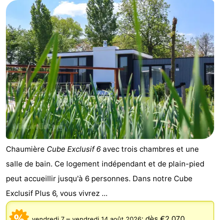
Domburg
-
Zoutelande
-
Vlissingen
-
Middelburg
Zeeuws-
Vlaanderen
-
Breskens
-
Chaumière
Cube Exclusif 6
avec trois chambres et une
Sluis
-
salle de bain. Ce logement indépendant et de plain-pied
Cadzand
-
peut accueillir jusqu'à 6 personnes. Dans notre Cube
Exclusif Plus 6, vous vivrez ...
Retranchement
-
Nature
Flandre-
–
:
dès €2.070
vendredi 7
vendredi 14 août 2026