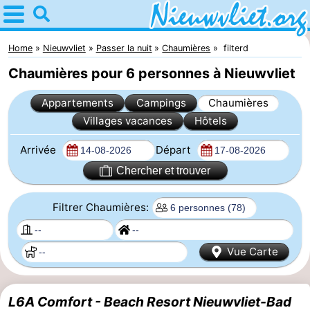
Home
Nieuwvliet
Home
Nieuwvliet
Passer la nuit
Chaumières
filterd
Chaumières pour 6 personnes à Nieuwvliet
Astuces
Appartements
Campings
Chaumières
Avec
Villages vacances
Hôtels
les
Passer
Arrivée
Départ
enfants
la
Appartements
Chercher et trouver
nuit
Campings
Filtrer Chaumières:
Chaumières
Vue Carte
-
Bad
-
L6A Comfort - Beach Resort Nieuwvliet-Bad