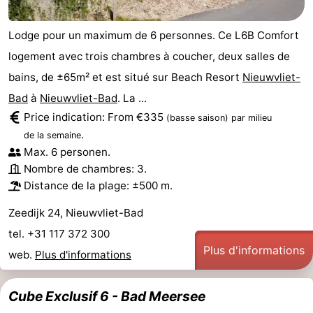
manger
Pratiques
Lodge pour un maximum de 6 personnes. Ce L6B Comfort
Forum
logement avec trois chambres à coucher, deux salles de
bains, de ±65m² et est situé sur Beach Resort
Nieuwvliet-
Route
Bad
à
Nieuwvliet-Bad
. La ...
Price indication: From €335
-
(basse saison)
par milieu
.
de la semaine
Stationnement
Adresses
Max. 6 personen.
Nombre de chambres: 3.
Médicales
Région
Distance de la plage: ±500 m.
Zeeland
Zeedijk 24, Nieuwvliet-Bad
tel. +31 117 372 300
Walcheren
Plus d'informations
web.
Plus d'informations
-
Cube Exclusif 6 - Bad Meersee
Veere
-