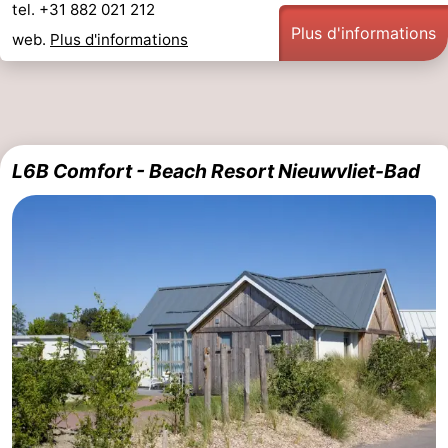
tel. +31 882 021 212
-
Plus d'informations
web.
Plus d'informations
Piscines
-
Équitation
-
Terrains
-
L6B Comfort - Beach Resort Nieuwvliet-Bad
de
Surfen
-
golf
Peche
-
Sportive
Equitation
Observation
des
Glossopètre
phoques
Boire
et
Événements