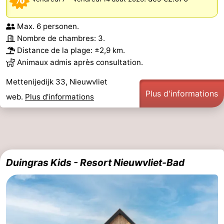
Het
Occidentale
-
Max. 6 personen.
Nombre de chambres: 3.
Zwin
Bruges
-
Distance de la plage: ±2,9 km.
Animaux admis après consultation.
Gand
La
Mettenijedijk 33, Nieuwvliet
côte
-
Plus d'informations
web.
Plus d'informations
Knokke-
-
Heist
Zeebrugge
-
Blankenberge
-
Duingras Kids - Resort Nieuwvliet-Bad
Wenduine
Météo
Contact