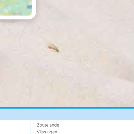
- Zoutelande
- Vlissingen