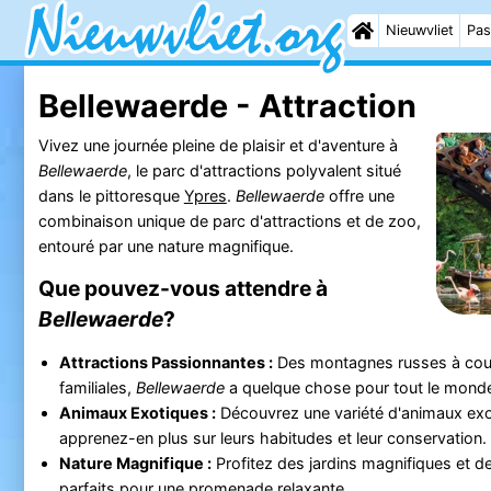
Nieuwvliet
Pas
Bellewaerde - Attraction
Vivez une journée pleine de plaisir et d'aventure à
Bellewaerde
, le parc d'attractions polyvalent situé
dans le pittoresque
Ypres
.
Bellewaerde
offre une
combinaison unique de parc d'attractions et de zoo,
entouré par une nature magnifique.
Que pouvez-vous attendre à
Bellewaerde
?
Attractions Passionnantes :
Des montagnes russes à coupe
familiales,
Bellewaerde
a quelque chose pour tout le mond
Animaux Exotiques :
Découvrez une variété d'animaux exot
apprenez-en plus sur leurs habitudes et leur conservation.
Nature Magnifique :
Profitez des jardins magnifiques et de
parfaits pour une promenade relaxante.