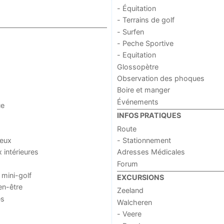
- Équitation
- Terrains de golf
- Surfen
- Peche Sportive
- Equitation
Glossopètre
Observation des phoques
Boire et manger
Événements
ue
INFOS PRATIQUES
Route
jeux
- Stationnement
x intérieures
Adresses Médicales
Forum
 mini-golf
EXCURSIONS
en-être
Zeeland
es
Walcheren
- Veere