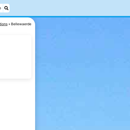
o
tions
Bellewaerde