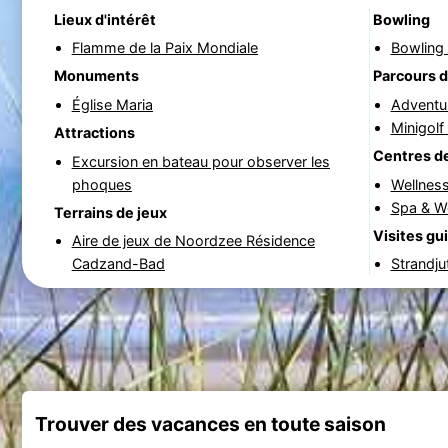
Lieux d'intérêt
Bowling
Flamme de la Paix Mondiale
Bowling
Monuments
Parcours d
Église Maria
Adventu
Minigol
Attractions
Centres de
Excursion en bateau pour observer les
phoques
Wellnes
Spa & W
Terrains de jeux
Visites gu
Aire de jeux de Noordzee Résidence
Cadzand-Bad
Strandju
Trouver des vacances en toute saison