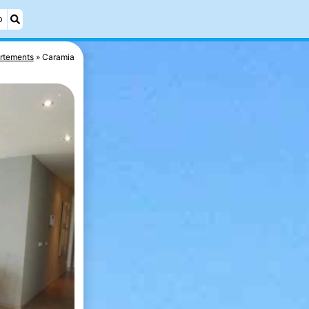
o
rtements
Caramia