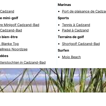
Marinas
 Cadzand
Port de plaisance de Cadz
e mini-golf
Sports
re Minigolf Cadzand-Bad
Tennis à Cadzand
f Cadzand-Bad
Padel à Cadzand
 bien-être
Terrains de golf
s Blanke Top
Shortgolf Cadzand-Bad
ellness Noordzee
Surfen
idées
Moio Beach
tterstochten in Cadzand-Bad