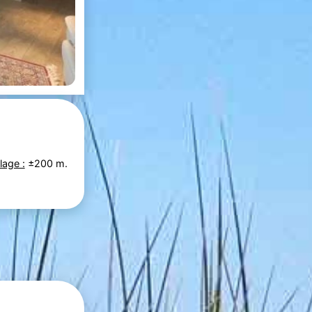
lage :
±200 m.