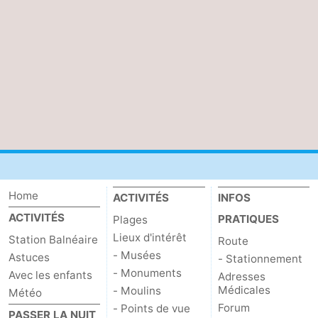
Het
Occidentale
-
Zwin
Bruges
-
Gand
La
côte
-
Knokke-
-
Heist
Zeebrugge
-
Home
ACTIVITÉS
INFOS
ACTIVITÉS
Blankenberge
-
PRATIQUES
Plages
Lieux d'intérêt
Station Balnéaire
Route
Wenduine
Météo
- Musées
Astuces
- Stationnement
- Monuments
Avec les enfants
Adresses
Contact
Médicales
- Moulins
Météo
Forum
- Points de vue
PASSER LA NUIT