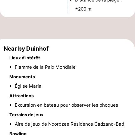
Bad
Zonneweelde
-
±200 m.
Zwinhoeve
Hôtels
Last
Near by Duinhof
minutes
Plages
Lieux d'intérêt
Voir
Flamme de la Paix Mondiale
et
Lieux
Monuments
Église Maria
faire
d'intérêt
-
Attractions
Musées
-
Excursion en bateau pour observer les phoques
Terrains de jeux
Monuments
-
Aire de jeux de Noordzee Résidence Cadzand-Bad
Moulins
-
Bowling