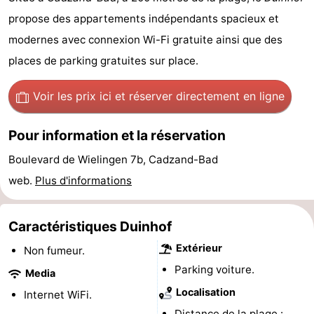
Meersee
Beach
-
propose des appartements indépendants spacieux et
modernes avec connexion Wi-Fi gratuite ainsi que des
Resort
De
-
places de parking gratuites sur place.
Nieuwvliet-
Meulinge
EuroParcs
-
Voir les prix ici
et réserver directement en ligne
Bad
Cadzand
Hoogduin
-
Pour information et la réservation
Noordzee
-
Boulevard de Wielingen 7b, Cadzand-Bad
Résidence
Resort
-
web.
Plus d'informations
Cadzand-
Nieuwvliet-
Schoneveld
-
Caractéristiques Duinhof
Bad
Bad
Strand
-
Extérieur
Non fumeur.
Parking voiture.
Resort
Waterdunen
-
Media
Localisation
Internet WiFi.
Nieuwvliet-
Zeebad
-
Distance de la plage :