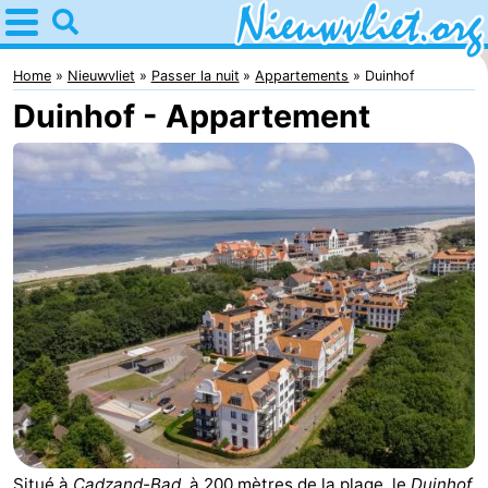
Home
Nieuwvliet
Home
Nieuwvliet
Passer la nuit
Appartements
Duinhof
Duinhof - Appartement
Astuces
Avec
les
Passer
enfants
la
Appartements
nuit
Campings
Chaumières
-
Bad
-
Situé à
Cadzand-Bad
, à 200 mètres de la plage, le
Duinhof