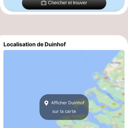
Chercher et trouver
manger
Pratiques
Forum
Route
Localisation de Duinhof
-
Stationnement
Adresses
Médicales
Région
Zeeland
Walcheren
Afficher Duinhof
sur la carte
-
Veere
-