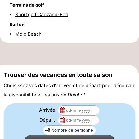
Terrains de golf
-
Shortgolf Cadzand-Bad
Piscines
-
Surfen
Moio Beach
Équitation
-
Terrains
-
de
Surfen
-
Trouver des vacances en toute saison
golf
Peche
-
Choisissez vos dates d'arrivée et de départ pour découvrir
Sportive
Equitation
Observation
la disponibilité et les prix de
Duinhof
.
des
Glossopètre
Arrivée
Départ
phoques
Boire
et
Événements