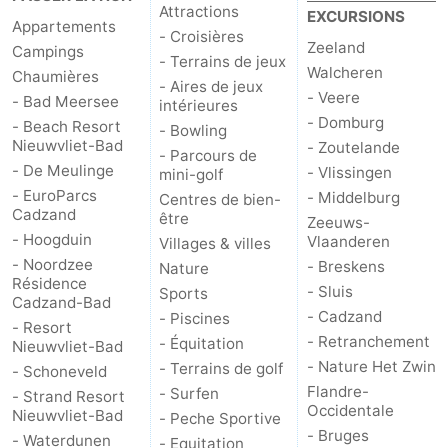
Attractions
EXCURSIONS
Appartements
- Croisières
Zeeland
Campings
- Terrains de jeux
Walcheren
Chaumières
- Aires de jeux
- Veere
- Bad Meersee
intérieures
- Domburg
- Beach Resort
- Bowling
Nieuwvliet-Bad
- Zoutelande
- Parcours de
- De Meulinge
- Vlissingen
mini-golf
- EuroParcs
- Middelburg
Centres de bien-
Cadzand
être
Zeeuws-
- Hoogduin
Vlaanderen
Villages & villes
- Noordzee
- Breskens
Nature
Résidence
- Sluis
Sports
Cadzand-Bad
- Cadzand
- Piscines
- Resort
- Retranchement
- Équitation
Nieuwvliet-Bad
- Nature Het Zwin
- Terrains de golf
- Schoneveld
Flandre-
- Surfen
- Strand Resort
Occidentale
Nieuwvliet-Bad
- Peche Sportive
- Bruges
- Waterdunen
- Equitation