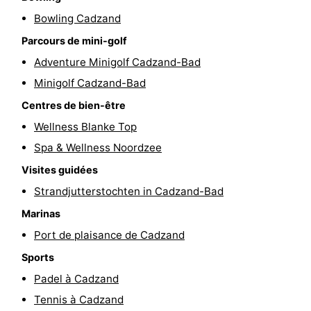
Bowling Cadzand
Points
Attractions
Parcours de mini-golf
de
-
Adventure Minigolf Cadzand-Bad
vue
Croisières
-
Minigolf Cadzand-Bad
Centres de bien-être
Terrains
-
Wellness Blanke Top
de
Aires
-
Spa & Wellness Noordzee
Visites guidées
jeux
de
Bowling
-
Strandjutterstochten in Cadzand-Bad
jeux
Parcours
Centres
Marinas
Port de plaisance de Cadzand
intérieures
de
de
Villages
Sports
mini-
bien-
&
Nature
Padel à Cadzand
Tennis à Cadzand
golf
être
villes
Sports